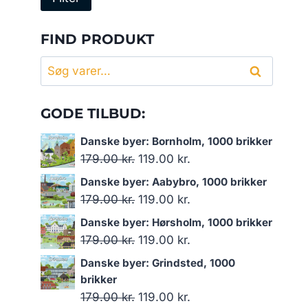
pris
pris
FIND PRODUKT
Søg
Søg
efter:
GODE TILBUD:
Danske byer: Bornholm, 1000 brikker
Den
Den
179.00
kr.
119.00
kr.
oprindelige
aktuelle
Danske byer: Aabybro, 1000 brikker
pris
pris
Den
Den
179.00
kr.
119.00
kr.
var:
er:
oprindelige
aktuelle
Danske byer: Hørsholm, 1000 brikker
179.00 kr..
119.00 kr..
pris
pris
Den
Den
179.00
kr.
119.00
kr.
var:
er:
oprindelige
aktuelle
Danske byer: Grindsted, 1000
179.00 kr..
119.00 kr..
pris
pris
brikker
var:
er:
Den
Den
179.00
kr.
119.00
kr.