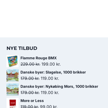
NYE TILBUD
Flamme Rouge BMX
Den
Den
229.00
kr.
199.00
kr.
oprindelige
aktuelle
Danske byer: Slagelse, 1000 brikker
pris
pris
Den
Den
179.00
kr.
119.00
kr.
var:
er:
oprindelige
aktuelle
Danske byer: Nykøbing Mors, 1000 brikker
229.00 kr..
199.00 kr..
pris
pris
Den
Den
179.00
kr.
119.00
kr.
var:
er:
oprindelige
aktuelle
More or Less
179.00 kr..
119.00 kr..
pris
pris
Den
Den
119.00
kr.
99.00
kr.