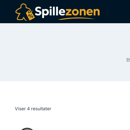
Fortsæt
til
indhold
H
Viser 4 resultater