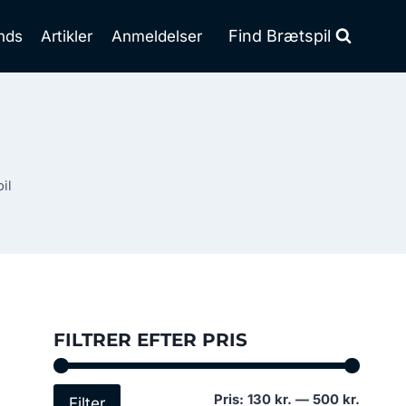
Find Brætspil
nds
Artikler
Anmeldelser
il
FILTRER EFTER PRIS
Mindst
Højest
Pris:
130 kr.
—
500 kr.
Filter