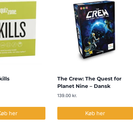
ills
The Crew: The Quest for
Planet Nine – Dansk
139.00
kr.
Køb her
Køb her