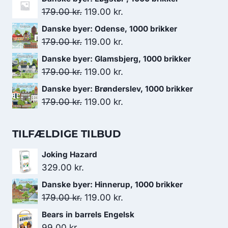
pris
pris
Den
Den
179.00
kr.
119.00
kr.
var:
er:
oprindelige
aktuelle
Danske byer: Odense, 1000 brikker
279.00 kr..
219.00 kr..
pris
pris
Den
Den
179.00
kr.
119.00
kr.
var:
er:
oprindelige
aktuelle
Danske byer: Glamsbjerg, 1000 brikker
179.00 kr..
119.00 kr..
pris
pris
Den
Den
179.00
kr.
119.00
kr.
var:
er:
oprindelige
aktuelle
Danske byer: Brønderslev, 1000 brikker
179.00 kr..
119.00 kr..
pris
pris
Den
Den
179.00
kr.
119.00
kr.
var:
er:
oprindelige
aktuelle
179.00 kr..
119.00 kr..
pris
pris
TILFÆLDIGE TILBUD
var:
er:
Joking Hazard
179.00 kr..
119.00 kr..
329.00
kr.
Danske byer: Hinnerup, 1000 brikker
Den
Den
179.00
kr.
119.00
kr.
oprindelige
aktuelle
Bears in barrels Engelsk
pris
pris
99.00
kr.