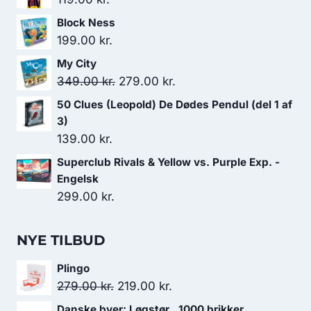
Block Ness
199.00
kr.
My City
Den
Den
349.00
kr.
279.00
kr.
oprindelige
aktuelle
50 Clues (Leopold) De Dødes Pendul (del 1 af
pris
pris
3)
var:
er:
139.00
kr.
349.00 kr..
279.00 kr..
Superclub Rivals & Yellow vs. Purple Exp. -
Engelsk
299.00
kr.
NYE TILBUD
Plingo
Den
Den
279.00
kr.
219.00
kr.
oprindelige
aktuelle
Danske byer: Løgstør , 1000 brikker