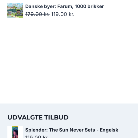
var:
er:
oprindelige
aktuelle
Danske byer: Farum, 1000 brikker
179.00 kr..
119.00 kr..
pris
pris
Den
Den
179.00
kr.
119.00
kr.
var:
er:
oprindelige
aktuelle
149.00 kr..
99.00 kr..
pris
pris
var:
er:
179.00 kr..
119.00 kr..
UDVALGTE TILBUD
Splendor: The Sun Never Sets - Engelsk
119.00
kr.