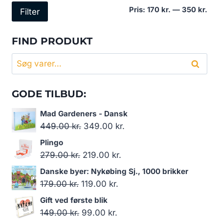
Min
Høj
Pris:
170 kr.
—
350 kr.
Filter
pri
pri
FIND PRODUKT
Søg
Søg
efter:
GODE TILBUD:
Mad Gardeners - Dansk
Den
Den
449.00
kr.
349.00
kr.
oprindelige
aktuelle
Plingo
pris
pris
Den
Den
279.00
kr.
219.00
kr.
var:
er:
oprindelige
aktuelle
Danske byer: Nykøbing Sj., 1000 brikker
449.00 kr..
349.00 kr..
pris
pris
Den
Den
179.00
kr.
119.00
kr.
var:
er:
oprindelige
aktuelle
Gift ved første blik
279.00 kr..
219.00 kr..
pris
pris
Den
Den
149.00
kr.
99.00
kr.