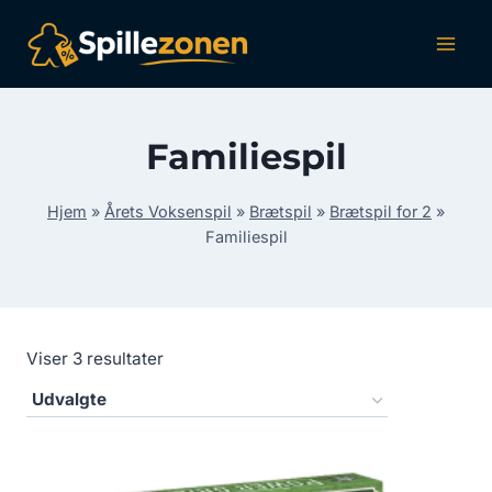
Fortsæt
til
indhold
Familiespil
Hjem
»
Årets Voksenspil
»
Brætspil
»
Brætspil for 2
»
Familiespil
Viser 3 resultater