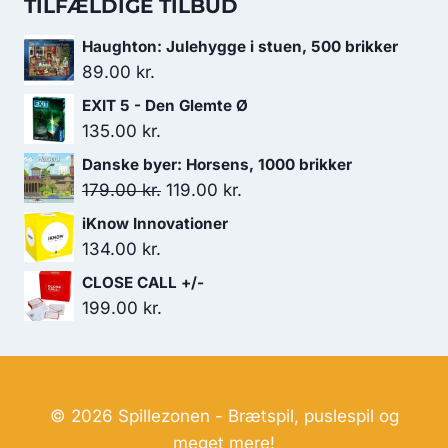
TILFÆLDIGE TILBUD
var:
er:
Haughton: Julehygge i stuen, 500 brikker
279.00 kr..
219.00 kr..
89.00
kr.
EXIT 5 - Den Glemte Ø
135.00
kr.
Danske byer: Horsens, 1000 brikker
Den
Den
179.00
kr.
119.00
kr.
oprindelige
aktuelle
iKnow Innovationer
pris
pris
134.00
kr.
var:
er:
CLOSE CALL +/-
179.00 kr..
119.00 kr..
199.00
kr.
© 2026 Spillezonen - Brætspil, puslespil og
meget mere!