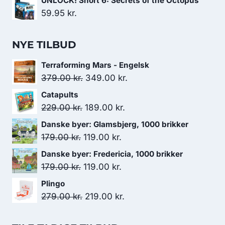
UNLOCK! Short 6: Secrets of the Octopus
59.95
kr.
NYE TILBUD
Terraforming Mars - Engelsk
Den
Den
379.00
kr.
349.00
kr.
oprindelige
aktuelle
Catapults
pris
pris
Den
Den
229.00
kr.
189.00
kr.
var:
er:
oprindelige
aktuelle
Danske byer: Glamsbjerg, 1000 brikker
379.00 kr..
349.00 kr..
pris
pris
Den
Den
179.00
kr.
119.00
kr.
var:
er:
oprindelige
aktuelle
Danske byer: Fredericia, 1000 brikker
229.00 kr..
189.00 kr..
pris
pris
Den
Den
179.00
kr.
119.00
kr.
var:
er:
oprindelige
aktuelle
Plingo
179.00 kr..
119.00 kr..
pris
pris
Den
Den
279.00
kr.
219.00
kr.
var:
er:
oprindelige
aktuelle
179.00 kr..
119.00 kr..
pris
pris