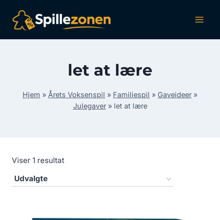
Fortsæt
til
indhold
let at lære
Hjem
»
Årets Voksenspil
»
Familiespil
»
Gaveideer
»
Julegaver
»
let at lære
Viser 1 resultat