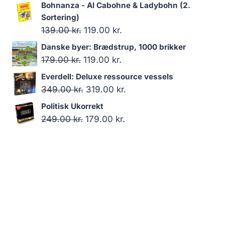
oprindelige
aktuelle
Bohnanza - Al Cabohne & Ladybohn (2.
pris
pris
Sortering)
var:
er:
Den
Den
139.00
kr.
119.00
kr.
179.00 kr..
119.00 kr..
oprindelige
aktuelle
Danske byer: Brædstrup, 1000 brikker
pris
pris
Den
Den
179.00
kr.
119.00
kr.
var:
er:
oprindelige
aktuelle
Everdell: Deluxe ressource vessels
139.00 kr..
119.00 kr..
pris
pris
Den
Den
349.00
kr.
319.00
kr.
var:
er:
oprindelige
aktuelle
Politisk Ukorrekt
179.00 kr..
119.00 kr..
pris
pris
Den
Den
249.00
kr.
179.00
kr.
var:
er:
oprindelige
aktuelle
349.00 kr..
319.00 kr..
pris
pris
var:
er:
249.00 kr..
179.00 kr..