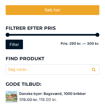
Køb her
FILTRER EFTER PRIS
Min
Høj
Pris:
290 kr.
—
300 kr.
Filter
pri
pri
FIND PRODUKT
Søg
Søg
efter:
GODE TILBUD:
Danske byer: Bagsværd, 1000 brikker
Den
Den
179.00
kr.
119.00
kr.