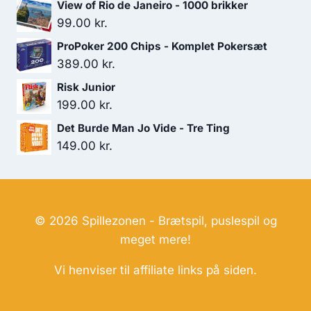
View of Rio de Janeiro - 1000 brikker
99.00
kr.
ProPoker 200 Chips - Komplet Pokersæt
389.00
kr.
Risk Junior
199.00
kr.
Det Burde Man Jo Vide - Tre Ting
149.00
kr.
© 2026 Spillezonen - Brætspil, puslespil og
meget mere!
Vi henviser til affiliate links på siden.