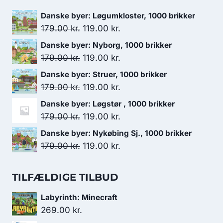
Danske byer: Løgumkloster, 1000 brikker
Den
Den
179.00
kr.
119.00
kr.
oprindelige
aktuelle
Danske byer: Nyborg, 1000 brikker
pris
pris
Den
Den
179.00
kr.
119.00
kr.
var:
er:
oprindelige
aktuelle
Danske byer: Struer, 1000 brikker
179.00 kr..
119.00 kr..
pris
pris
Den
Den
179.00
kr.
119.00
kr.
var:
er:
oprindelige
aktuelle
Danske byer: Løgstør , 1000 brikker
179.00 kr..
119.00 kr..
pris
pris
Den
Den
179.00
kr.
119.00
kr.
var:
er:
oprindelige
aktuelle
Danske byer: Nykøbing Sj., 1000 brikker
179.00 kr..
119.00 kr..
pris
pris
Den
Den
179.00
kr.
119.00
kr.
var:
er:
oprindelige
aktuelle
179.00 kr..
119.00 kr..
pris
pris
TILFÆLDIGE TILBUD
var:
er:
Labyrinth: Minecraft
179.00 kr..
119.00 kr..
269.00
kr.