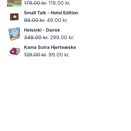
pris
pris
Den
Den
179.00
kr.
119.00
kr.
var:
er:
oprindelige
aktuelle
Small Talk - Hotel Edition
129.00 kr..
119.00 kr..
pris
pris
Den
Den
99.00
kr.
49.00
kr.
var:
er:
oprindelige
aktuelle
Helsinki - Dansk
179.00 kr..
119.00 kr..
pris
pris
Den
Den
349.00
kr.
299.00
kr.
var:
er:
oprindelige
aktuelle
Kama Sutra Hjerteæske
99.00 kr..
49.00 kr..
pris
pris
Den
Den
129.00
kr.
99.00
kr.
var:
er:
oprindelige
aktuelle
349.00 kr..
299.00 kr..
pris
pris
var:
er:
129.00 kr..
99.00 kr..