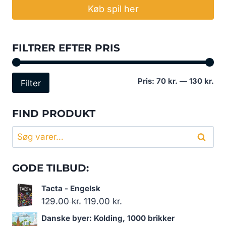
Køb spil her
FILTRER EFTER PRIS
Min
Høj
Pris:
70 kr.
—
130 kr.
Filter
pri
pri
FIND PRODUKT
Søg
Søg
efter:
GODE TILBUD:
Tacta - Engelsk
Den
Den
129.00
kr.
119.00
kr.
oprindelige
aktuelle
Danske byer: Kolding, 1000 brikker