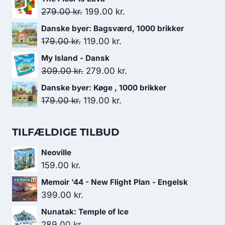
pris
pris
Den
Den
279.00
kr.
199.00
kr.
var:
er:
oprindelige
aktuelle
Danske byer: Bagsværd, 1000 brikker
179.00 kr..
119.00 kr..
pris
pris
Den
Den
179.00
kr.
119.00
kr.
var:
er:
oprindelige
aktuelle
My Island - Dansk
279.00 kr..
199.00 kr..
pris
pris
Den
Den
309.00
kr.
279.00
kr.
var:
er:
oprindelige
aktuelle
Danske byer: Køge , 1000 brikker
179.00 kr..
119.00 kr..
pris
pris
Den
Den
179.00
kr.
119.00
kr.
var:
er:
oprindelige
aktuelle
309.00 kr..
279.00 kr..
pris
pris
TILFÆLDIGE TILBUD
var:
er:
Neoville
179.00 kr..
119.00 kr..
159.00
kr.
Memoir '44 - New Flight Plan - Engelsk
399.00
kr.
Nunatak: Temple of Ice
289.00
kr.