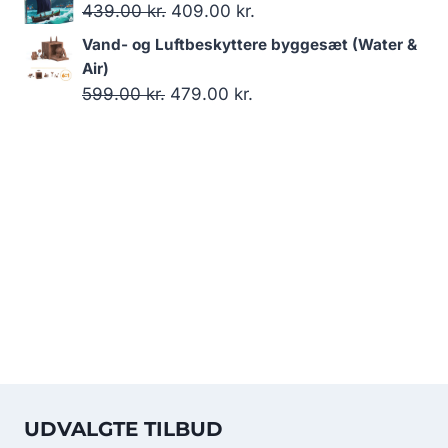
139.00 kr..
119.00 kr..
pris
pris
Den
Den
439.00
kr.
409.00
kr.
var:
er:
oprindelige
aktuelle
Vand- og Luftbeskyttere byggesæt (Water &
179.00 kr..
119.00 kr..
pris
pris
Air)
var:
er:
Den
Den
599.00
kr.
479.00
kr.
439.00 kr..
409.00 kr..
oprindelige
aktuelle
pris
pris
var:
er:
599.00 kr..
479.00 kr..
UDVALGTE TILBUD