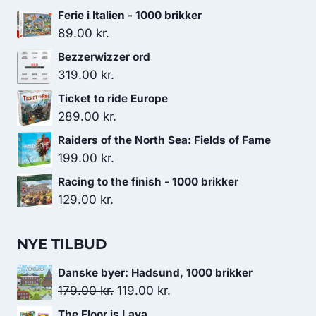
Ferie i Italien - 1000 brikker
89.00
kr.
Bezzerwizzer ord
319.00
kr.
Ticket to ride Europe
289.00
kr.
Raiders of the North Sea: Fields of Fame
199.00
kr.
Racing to the finish - 1000 brikker
129.00
kr.
NYE TILBUD
Danske byer: Hadsund, 1000 brikker
Den
Den
179.00
kr.
119.00
kr.
oprindelige
aktuelle
The Floor is Lava