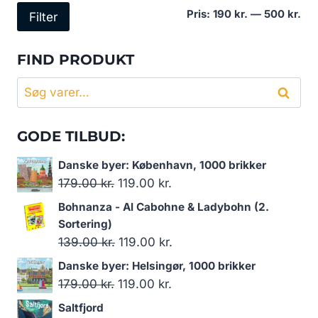
Min
Høj
Pris:
190 kr.
—
500 kr.
Filter
pri
pri
FIND PRODUKT
Søg
Søg
efter:
GODE TILBUD:
Danske byer: København, 1000 brikker
Den
Den
179.00
kr.
119.00
kr.
oprindelige
aktuelle
Bohnanza - Al Cabohne & Ladybohn (2.
pris
pris
Sortering)
var:
er:
Den
Den
139.00
kr.
119.00
kr.
179.00 kr..
119.00 kr..
oprindelige
aktuelle
Danske byer: Helsingør, 1000 brikker
pris
pris
Den
Den
179.00
kr.
119.00
kr.
var:
er:
oprindelige
aktuelle
Saltfjord