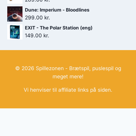
Dune: Imperium - Bloodlines
299.00
kr.
EXIT - The Polar Station (eng)
149.00
kr.
© 2026 Spillezonen - Brætspil, puslespil og
meget mere!
Vi henviser til affiliate links på siden.
Hjemmesider Til Salg
|
Hjemmeside Udvikling
|
Online
Tilbud