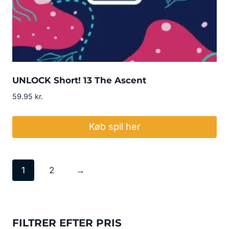
UNLOCK Short! 13 The Ascent
59.95
kr.
Køb spil her
1
2
→
FILTRER EFTER PRIS