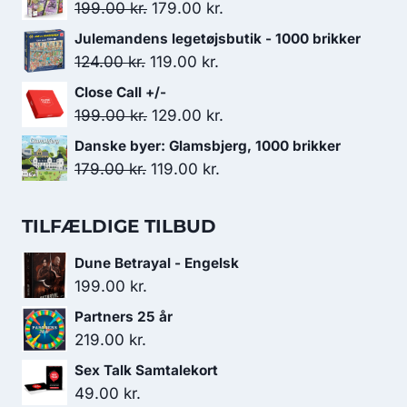
pris
pris
Den
Den
199.00
kr.
179.00
kr.
var:
er:
oprindelige
aktuelle
Julemandens legetøjsbutik - 1000 brikker
199.00 kr..
179.00 kr..
pris
pris
Den
Den
124.00
kr.
119.00
kr.
var:
er:
oprindelige
aktuelle
Close Call +/-
199.00 kr..
179.00 kr..
pris
pris
Den
Den
199.00
kr.
129.00
kr.
var:
er:
oprindelige
aktuelle
Danske byer: Glamsbjerg, 1000 brikker
124.00 kr..
119.00 kr..
pris
pris
Den
Den
179.00
kr.
119.00
kr.
var:
er:
oprindelige
aktuelle
199.00 kr..
129.00 kr..
pris
pris
TILFÆLDIGE TILBUD
var:
er:
Dune Betrayal - Engelsk
179.00 kr..
119.00 kr..
199.00
kr.
Partners 25 år
219.00
kr.
Sex Talk Samtalekort
49.00
kr.