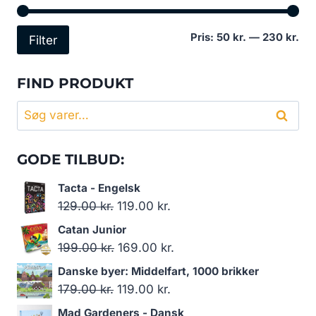
Min
Høj
Pris:
50 kr.
—
230 kr.
Filter
pri
pri
FIND PRODUKT
Søg
Søg
efter:
GODE TILBUD:
Tacta - Engelsk
Den
Den
129.00
kr.
119.00
kr.
oprindelige
aktuelle
Catan Junior
pris
pris
Den
Den
199.00
kr.
169.00
kr.
var:
er:
oprindelige
aktuelle
Danske byer: Middelfart, 1000 brikker
129.00 kr..
119.00 kr..
pris
pris
Den
Den
179.00
kr.
119.00
kr.
var:
er:
oprindelige
aktuelle
Mad Gardeners - Dansk