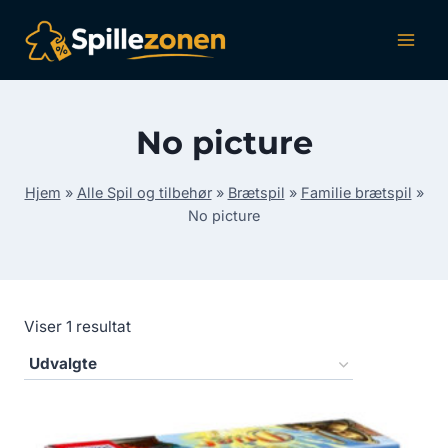
Fortsæt
til
indhold
No picture
Hjem
»
Alle Spil og tilbehør
»
Brætspil
»
Familie brætspil
»
No picture
Viser 1 resultat