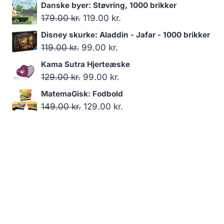
oprindelige
aktuelle
Danske byer: Støvring, 1000 brikker
pris
pris
Den
Den
179.00
kr.
119.00
kr.
var:
er:
oprindelige
aktuelle
Disney skurke: Aladdin - Jafar - 1000 brikker
119.00 kr..
95.00 kr..
pris
pris
Den
Den
119.00
kr.
99.00
kr.
var:
er:
oprindelige
aktuelle
Kama Sutra Hjerteæske
179.00 kr..
119.00 kr..
pris
pris
Den
Den
129.00
kr.
99.00
kr.
var:
er:
oprindelige
aktuelle
MatemaGisk: Fodbold
119.00 kr..
99.00 kr..
pris
pris
Den
Den
149.00
kr.
129.00
kr.
var:
er:
oprindelige
aktuelle
129.00 kr..
99.00 kr..
pris
pris
var:
er:
149.00 kr..
129.00 kr..