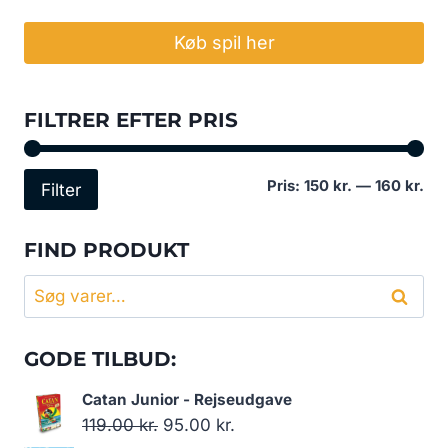
Køb spil her
FILTRER EFTER PRIS
Min
Høj
Pris:
150 kr.
—
160 kr.
Filter
pri
pri
FIND PRODUKT
Søg
Søg
efter:
GODE TILBUD:
Catan Junior - Rejseudgave
Den
Den
119.00
kr.
95.00
kr.