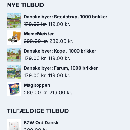
NYE TILBUD
Danske byer: Brædstrup, 1000 brikker
Den
Den
179.00
kr.
119.00
kr.
oprindelige
aktuelle
MemeMeister
pris
pris
Den
Den
299.00
kr.
239.00
kr.
var:
er:
oprindelige
aktuelle
Danske byer: Køge , 1000 brikker
179.00 kr..
119.00 kr..
pris
pris
Den
Den
179.00
kr.
119.00
kr.
var:
er:
oprindelige
aktuelle
Danske byer: Farum, 1000 brikker
299.00 kr..
239.00 kr..
pris
pris
Den
Den
179.00
kr.
119.00
kr.
var:
er:
oprindelige
aktuelle
Magitoppen
179.00 kr..
119.00 kr..
pris
pris
Den
Den
269.00
kr.
219.00
kr.
var:
er:
oprindelige
aktuelle
179.00 kr..
119.00 kr..
pris
pris
TILFÆLDIGE TILBUD
var:
er:
BZW Ord Dansk
269.00 kr..
219.00 kr..