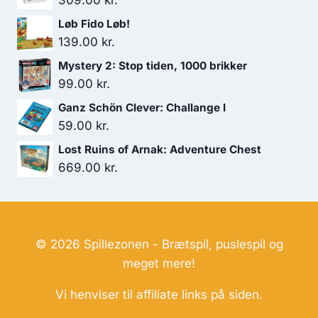
309.00
kr.
Løb Fido Løb!
139.00
kr.
Mystery 2: Stop tiden, 1000 brikker
99.00
kr.
Ganz Schön Clever: Challange I
59.00
kr.
Lost Ruins of Arnak: Adventure Chest
669.00
kr.
© 2026 Spillezonen - Brætspil, puslespil og
meget mere!
Vi henviser til affiliate links på siden.