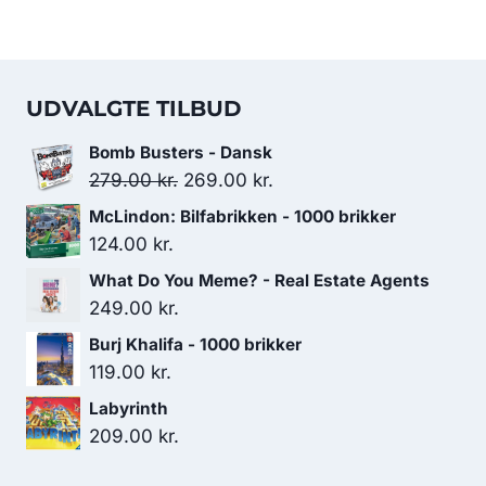
UDVALGTE TILBUD
Bomb Busters - Dansk
Den
Den
279.00
kr.
269.00
kr.
oprindelige
aktuelle
McLindon: Bilfabrikken - 1000 brikker
pris
pris
124.00
kr.
var:
er:
What Do You Meme? - Real Estate Agents
279.00 kr..
269.00 kr..
249.00
kr.
Burj Khalifa - 1000 brikker
119.00
kr.
Labyrinth
209.00
kr.