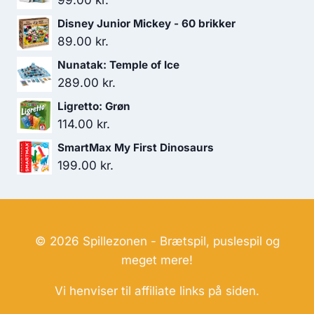
99.00
kr.
Disney Junior Mickey - 60 brikker
89.00
kr.
Nunatak: Temple of Ice
289.00
kr.
Ligretto: Grøn
114.00
kr.
SmartMax My First Dinosaurs
199.00
kr.
© 2026 Spillezonen - Brætspil, puslespil og
meget mere!
Vi henviser til affiliate links på siden.