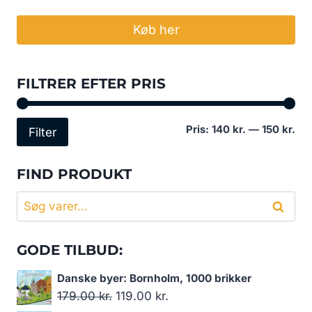
Køb her
FILTRER EFTER PRIS
Min
Høj
Pris:
140 kr.
—
150 kr.
Filter
pri
pri
FIND PRODUKT
Søg
Søg
efter:
GODE TILBUD:
Danske byer: Bornholm, 1000 brikker
Den
Den
179.00
kr.
119.00
kr.