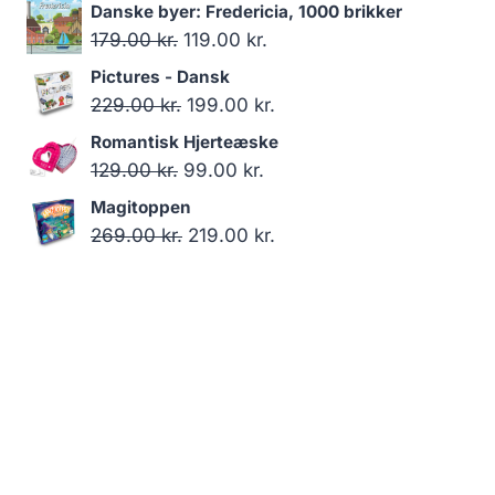
oprindelige
aktuelle
Danske byer: Fredericia, 1000 brikker
pris
pris
Den
Den
179.00
kr.
119.00
kr.
var:
er:
oprindelige
aktuelle
Pictures - Dansk
179.00 kr..
119.00 kr..
pris
pris
Den
Den
229.00
kr.
199.00
kr.
var:
er:
oprindelige
aktuelle
Romantisk Hjerteæske
179.00 kr..
119.00 kr..
pris
pris
Den
Den
129.00
kr.
99.00
kr.
var:
er:
oprindelige
aktuelle
Magitoppen
229.00 kr..
199.00 kr..
pris
pris
Den
Den
269.00
kr.
219.00
kr.
var:
er:
oprindelige
aktuelle
129.00 kr..
99.00 kr..
pris
pris
var:
er:
269.00 kr..
219.00 kr..