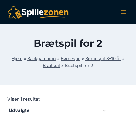
Fortsæt
til
indhold
Brætspil for 2
Hjem
»
Backgammon
»
Børnespil
»
Børnespil 8-10 år
»
Brætspil
»
Brætspil for 2
Viser 1 resultat