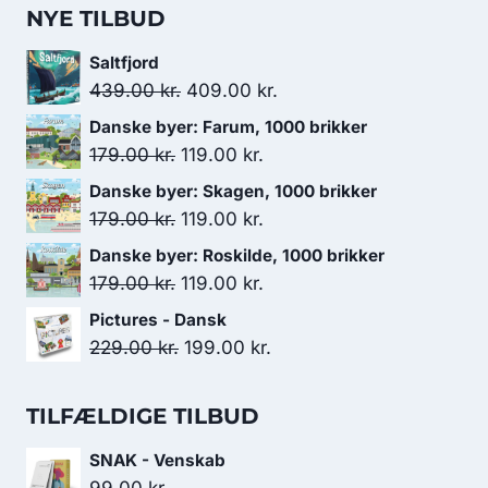
NYE TILBUD
Saltfjord
Den
Den
439.00
kr.
409.00
kr.
oprindelige
aktuelle
Danske byer: Farum, 1000 brikker
pris
pris
Den
Den
179.00
kr.
119.00
kr.
var:
er:
oprindelige
aktuelle
Danske byer: Skagen, 1000 brikker
439.00 kr..
409.00 kr..
pris
pris
Den
Den
179.00
kr.
119.00
kr.
var:
er:
oprindelige
aktuelle
Danske byer: Roskilde, 1000 brikker
179.00 kr..
119.00 kr..
pris
pris
Den
Den
179.00
kr.
119.00
kr.
var:
er:
oprindelige
aktuelle
Pictures - Dansk
179.00 kr..
119.00 kr..
pris
pris
Den
Den
229.00
kr.
199.00
kr.
var:
er:
oprindelige
aktuelle
179.00 kr..
119.00 kr..
pris
pris
TILFÆLDIGE TILBUD
var:
er:
SNAK - Venskab
229.00 kr..
199.00 kr..