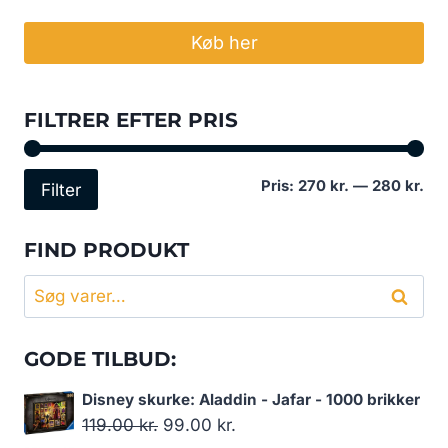
Køb her
FILTRER EFTER PRIS
Min
Høj
Pris:
270 kr.
—
280 kr.
Filter
pri
pri
FIND PRODUKT
Søg
Søg
efter:
GODE TILBUD:
Disney skurke: Aladdin - Jafar - 1000 brikker
Den
Den
119.00
kr.
99.00
kr.