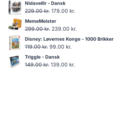
oprindelige
aktuelle
Nidavellir - Dansk
pris
pris
Den
Den
229.00
kr.
179.00
kr.
var:
er:
oprindelige
aktuelle
MemeMeister
119.00 kr..
99.00 kr..
pris
pris
Den
Den
299.00
kr.
239.00
kr.
var:
er:
oprindelige
aktuelle
Disney: Løvernes Konge - 1000 Brikker
229.00 kr..
179.00 kr..
pris
pris
Den
Den
119.00
kr.
99.00
kr.
var:
er:
oprindelige
aktuelle
Triggle - Dansk
299.00 kr..
239.00 kr..
pris
pris
Den
Den
149.00
kr.
139.00
kr.
var:
er:
oprindelige
aktuelle
119.00 kr..
99.00 kr..
pris
pris
var:
er:
149.00 kr..
139.00 kr..