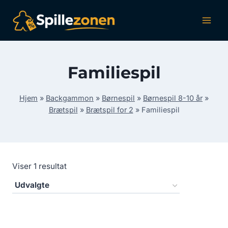
Fortsæt
til
indhold
Familiespil
Hjem
»
Backgammon
»
Børnespil
»
Børnespil 8-10 år
»
Brætspil
»
Brætspil for 2
»
Familiespil
Viser 1 resultat