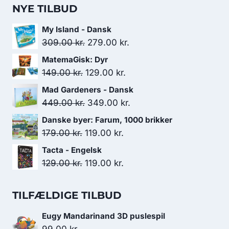
NYE TILBUD
My Island - Dansk
Den
Den
309.00
kr.
279.00
kr.
oprindelige
aktuelle
MatemaGisk: Dyr
pris
pris
Den
Den
149.00
kr.
129.00
kr.
var:
er:
oprindelige
aktuelle
Mad Gardeners - Dansk
309.00 kr..
279.00 kr..
pris
pris
Den
Den
449.00
kr.
349.00
kr.
var:
er:
oprindelige
aktuelle
Danske byer: Farum, 1000 brikker
149.00 kr..
129.00 kr..
pris
pris
Den
Den
179.00
kr.
119.00
kr.
var:
er:
oprindelige
aktuelle
Tacta - Engelsk
449.00 kr..
349.00 kr..
pris
pris
Den
Den
129.00
kr.
119.00
kr.
var:
er:
oprindelige
aktuelle
179.00 kr..
119.00 kr..
pris
pris
TILFÆLDIGE TILBUD
var:
er:
Eugy Mandarinand 3D puslespil
129.00 kr..
119.00 kr..