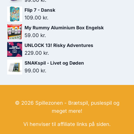
99.00
kr.
Flip 7 - Dansk
109.00
kr.
My Rummy Aluminium Box Engelsk
59.00
kr.
UNLOCK 13! Risky Adventures
229.00
kr.
SNAKspil - Livet og Døden
99.00
kr.
© 2026 Spillezonen - Brætspil, puslespil og
meget mere!
Vi henviser til affiliate links på siden.