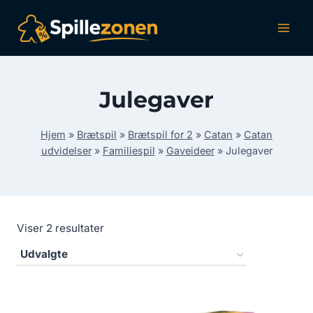
Fortsæt
til
indhold
Julegaver
Hjem
»
Brætspil
»
Brætspil for 2
»
Catan
»
Catan
udvidelser
»
Familiespil
»
Gaveideer
»
Julegaver
Viser 2 resultater