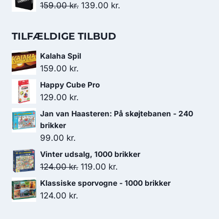
99.00 kr..
49.00 kr..
pris
pris
Den
Den
159.00
kr.
139.00
kr.
var:
er:
oprindelige
aktuelle
179.00 kr..
119.00 kr..
pris
pris
TILFÆLDIGE TILBUD
var:
er:
Kalaha Spil
159.00 kr..
139.00 kr..
159.00
kr.
Happy Cube Pro
129.00
kr.
Jan van Haasteren: På skøjtebanen - 240
brikker
99.00
kr.
Vinter udsalg, 1000 brikker
Den
Den
124.00
kr.
119.00
kr.
oprindelige
aktuelle
Klassiske sporvogne - 1000 brikker
pris
pris
124.00
kr.
var:
er: