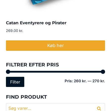
Catan Eventyrere og Pirater
269.00
kr.
Køb her
FILTRER EFTER PRIS
Min
Høj
Pris:
260 kr.
—
270 kr.
Filter
pri
pri
FIND PRODUKT
Søg
Søg