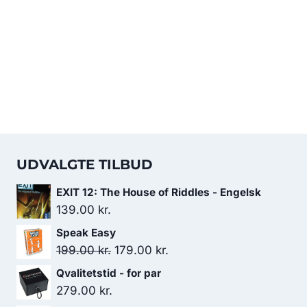
299.00 kr..
239.00 kr..
UDVALGTE TILBUD
EXIT 12: The House of Riddles - Engelsk
139.00
kr.
Speak Easy
Den
Den
199.00
kr.
179.00
kr.
oprindelige
aktuelle
Qvalitetstid - for par
pris
pris
279.00
kr.
var:
er: