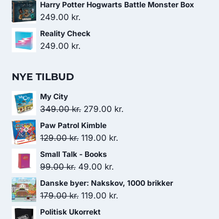
Harry Potter Hogwarts Battle Monster Box
199.00 kr..
179.00 kr..
249.00
kr.
Reality Check
249.00
kr.
NYE TILBUD
My City
Den
Den
349.00
kr.
279.00
kr.
oprindelige
aktuelle
Paw Patrol Kimble
pris
pris
Den
Den
129.00
kr.
119.00
kr.
var:
er:
oprindelige
aktuelle
Small Talk - Books
349.00 kr..
279.00 kr..
pris
pris
Den
Den
99.00
kr.
49.00
kr.
var:
er:
oprindelige
aktuelle
Danske byer: Nakskov, 1000 brikker
129.00 kr..
119.00 kr..
pris
pris
Den
Den
179.00
kr.
119.00
kr.
var:
er:
oprindelige
aktuelle
Politisk Ukorrekt