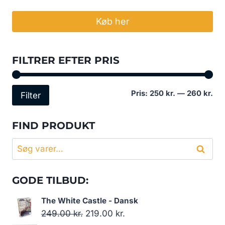
Køb her
FILTRER EFTER PRIS
Min
Høj
Pris:
250 kr.
—
260 kr.
Filter
pri
pri
FIND PRODUKT
Søg
Søg
efter:
GODE TILBUD:
The White Castle - Dansk
Den
Den
249.00
kr.
219.00
kr.