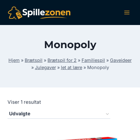
Fortsæt
til
indhold
Monopoly
Hjem
»
Brætspil
»
Brætspil for 2
»
Familiespil
»
Gaveideer
»
Julegaver
»
let at lære
»
Monopoly
Viser 1 resultat