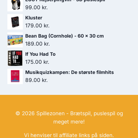
129.00 kr..
99.00 kr..
99.00
kr.
Kluster
179.00
kr.
Bean Bag (Cornhole) - 60 x 30 cm
189.00
kr.
If You Had To
175.00
kr.
Musikquizkampen: De største filmhits
89.00
kr.
© 2026 Spillezonen - Brætspil, puslespil og
meget mere!
Vi henviser til affiliate links på siden.