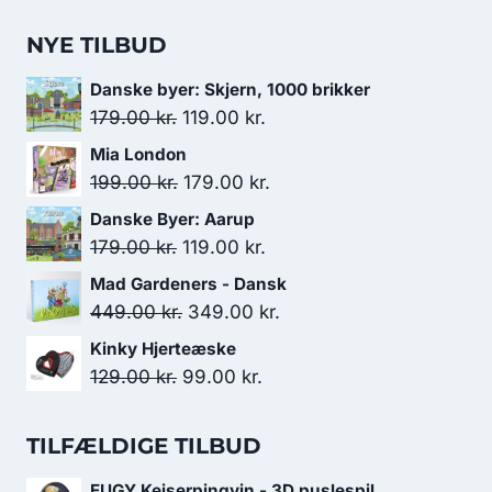
NYE TILBUD
Danske byer: Skjern, 1000 brikker
Den
Den
179.00
kr.
119.00
kr.
oprindelige
aktuelle
Mia London
pris
pris
Den
Den
199.00
kr.
179.00
kr.
var:
er:
oprindelige
aktuelle
Danske Byer: Aarup
179.00 kr..
119.00 kr..
pris
pris
Den
Den
179.00
kr.
119.00
kr.
var:
er:
oprindelige
aktuelle
Mad Gardeners - Dansk
199.00 kr..
179.00 kr..
pris
pris
Den
Den
449.00
kr.
349.00
kr.
var:
er:
oprindelige
aktuelle
Kinky Hjerteæske
179.00 kr..
119.00 kr..
pris
pris
Den
Den
129.00
kr.
99.00
kr.
var:
er:
oprindelige
aktuelle
449.00 kr..
349.00 kr..
pris
pris
TILFÆLDIGE TILBUD
var:
er:
EUGY Kejserpingvin - 3D puslespil