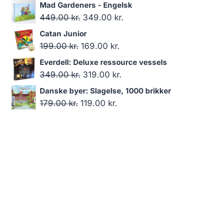
oprindelige
aktuelle
Mad Gardeners - Engelsk
pris
pris
Den
Den
449.00
kr.
349.00
kr.
var:
er:
oprindelige
aktuelle
Catan Junior
249.00 kr..
219.00 kr..
pris
pris
Den
Den
199.00
kr.
169.00
kr.
var:
er:
oprindelige
aktuelle
Everdell: Deluxe ressource vessels
449.00 kr..
349.00 kr..
pris
pris
Den
Den
349.00
kr.
319.00
kr.
var:
er:
oprindelige
aktuelle
Danske byer: Slagelse, 1000 brikker
199.00 kr..
169.00 kr..
pris
pris
Den
Den
179.00
kr.
119.00
kr.
var:
er:
oprindelige
aktuelle
349.00 kr..
319.00 kr..
pris
pris
var:
er:
179.00 kr..
119.00 kr..