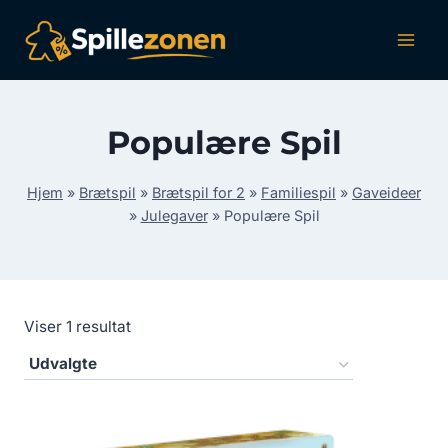
Fortsæt
til
indhold
Populære Spil
Hjem
»
Brætspil
»
Brætspil for 2
»
Familiespil
»
Gaveideer
»
Julegaver
»
Populære Spil
Viser 1 resultat