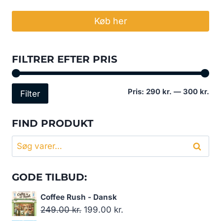
Køb her
FILTRER EFTER PRIS
Min
Høj
Pris:
290 kr.
—
300 kr.
Filter
pri
pri
FIND PRODUKT
Søg
Søg
efter:
GODE TILBUD:
Coffee Rush - Dansk
Den
Den
249.00
kr.
199.00
kr.