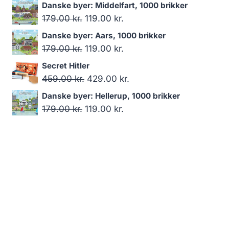
oprindelige
aktuelle
Danske byer: Middelfart, 1000 brikker
pris
pris
Den
Den
179.00
kr.
119.00
kr.
var:
er:
oprindelige
aktuelle
Danske byer: Aars, 1000 brikker
249.00 kr..
199.00 kr..
pris
pris
Den
Den
179.00
kr.
119.00
kr.
var:
er:
oprindelige
aktuelle
Secret Hitler
179.00 kr..
119.00 kr..
pris
pris
Den
Den
459.00
kr.
429.00
kr.
var:
er:
oprindelige
aktuelle
Danske byer: Hellerup, 1000 brikker
179.00 kr..
119.00 kr..
pris
pris
Den
Den
179.00
kr.
119.00
kr.
var:
er:
oprindelige
aktuelle
459.00 kr..
429.00 kr..
pris
pris
var:
er:
179.00 kr..
119.00 kr..