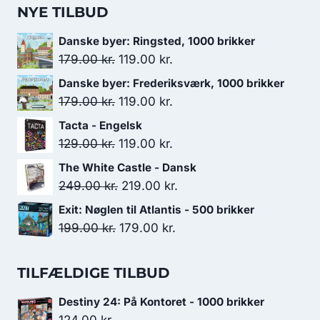
NYE TILBUD
Danske byer: Ringsted, 1000 brikker
Den
Den
179.00
kr.
119.00
kr.
oprindelige
aktuelle
Danske byer: Frederiksværk, 1000 brikker
pris
pris
Den
Den
179.00
kr.
119.00
kr.
var:
er:
oprindelige
aktuelle
Tacta - Engelsk
179.00 kr..
119.00 kr..
pris
pris
Den
Den
129.00
kr.
119.00
kr.
var:
er:
oprindelige
aktuelle
The White Castle - Dansk
179.00 kr..
119.00 kr..
pris
pris
Den
Den
249.00
kr.
219.00
kr.
var:
er:
oprindelige
aktuelle
Exit: Nøglen til Atlantis - 500 brikker
129.00 kr..
119.00 kr..
pris
pris
Den
Den
199.00
kr.
179.00
kr.
var:
er:
oprindelige
aktuelle
249.00 kr..
219.00 kr..
pris
pris
TILFÆLDIGE TILBUD
var:
er:
Destiny 24: På Kontoret - 1000 brikker
199.00 kr..
179.00 kr..