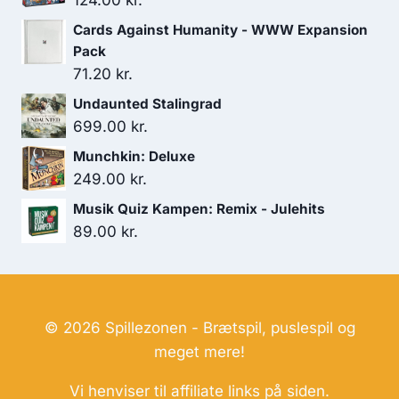
124.00
kr.
Cards Against Humanity - WWW Expansion
Pack
71.20
kr.
Undaunted Stalingrad
699.00
kr.
Munchkin: Deluxe
249.00
kr.
Musik Quiz Kampen: Remix - Julehits
89.00
kr.
© 2026 Spillezonen - Brætspil, puslespil og
meget mere!
Vi henviser til affiliate links på siden.