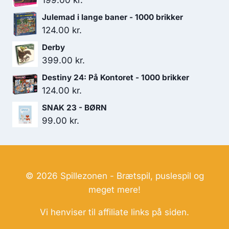
199.00
kr.
Julemad i lange baner - 1000 brikker
124.00
kr.
Derby
399.00
kr.
Destiny 24: På Kontoret - 1000 brikker
124.00
kr.
SNAK 23 - BØRN
99.00
kr.
© 2026 Spillezonen - Brætspil, puslespil og
meget mere!
Vi henviser til affiliate links på siden.