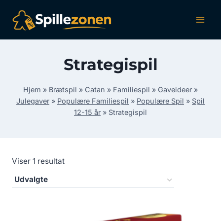
Fortsæt
til
indhold
Strategispil
Hjem
»
Brætspil
»
Catan
»
Familiespil
»
Gaveideer
»
Julegaver
»
Populære Familiespil
»
Populære Spil
»
Spil
12-15 år
»
Strategispil
Viser 1 resultat