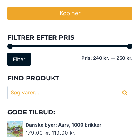
Køb her
FILTRER EFTER PRIS
Min
Høj
Pris:
240 kr.
—
250 kr.
Filter
pri
pri
FIND PRODUKT
Søg
Søg
efter:
GODE TILBUD:
Danske byer: Aars, 1000 brikker
Den
Den
179.00
kr.
119.00
kr.