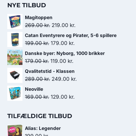
NYE TILBUD
Magitoppen
Den
Den
269.00
kr.
219.00
kr.
oprindelige
aktuelle
Catan Eventyrere og Pirater, 5-6 spillere
pris
pris
Den
Den
199.00
kr.
179.00
kr.
var:
er:
oprindelige
aktuelle
Danske byer: Nyborg, 1000 brikker
269.00 kr..
219.00 kr..
pris
pris
Den
Den
179.00
kr.
119.00
kr.
var:
er:
oprindelige
aktuelle
Qvalitetstid - Klassen
199.00 kr..
179.00 kr..
pris
pris
Den
Den
289.00
kr.
249.00
kr.
var:
er:
oprindelige
aktuelle
Neoville
179.00 kr..
119.00 kr..
pris
pris
Den
Den
169.00
kr.
129.00
kr.
var:
er:
oprindelige
aktuelle
289.00 kr..
249.00 kr..
pris
pris
TILFÆLDIGE TILBUD
var:
er:
Alias: Legender
169.00 kr..
129.00 kr..