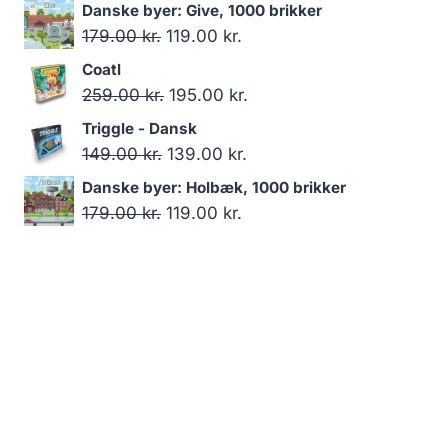
oprindelige
aktuelle
Danske byer: Give, 1000 brikker
pris
pris
Den
Den
179.00
kr.
119.00
kr.
var:
er:
oprindelige
aktuelle
Coatl
179.00 kr..
119.00 kr..
pris
pris
Den
Den
259.00
kr.
195.00
kr.
var:
er:
oprindelige
aktuelle
Triggle - Dansk
179.00 kr..
119.00 kr..
pris
pris
Den
Den
149.00
kr.
139.00
kr.
var:
er:
oprindelige
aktuelle
Danske byer: Holbæk, 1000 brikker
259.00 kr..
195.00 kr..
pris
pris
Den
Den
179.00
kr.
119.00
kr.
var:
er:
oprindelige
aktuelle
149.00 kr..
139.00 kr..
pris
pris
var:
er:
179.00 kr..
119.00 kr..