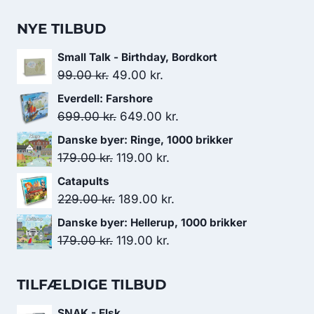
NYE TILBUD
Small Talk - Birthday, Bordkort
Den
Den
99.00
kr.
49.00
kr.
oprindelige
aktuelle
Everdell: Farshore
pris
pris
Den
Den
699.00
kr.
649.00
kr.
var:
er:
oprindelige
aktuelle
Danske byer: Ringe, 1000 brikker
99.00 kr..
49.00 kr..
pris
pris
Den
Den
179.00
kr.
119.00
kr.
var:
er:
oprindelige
aktuelle
Catapults
699.00 kr..
649.00 kr..
pris
pris
Den
Den
229.00
kr.
189.00
kr.
var:
er:
oprindelige
aktuelle
Danske byer: Hellerup, 1000 brikker
179.00 kr..
119.00 kr..
pris
pris
Den
Den
179.00
kr.
119.00
kr.
var:
er:
oprindelige
aktuelle
229.00 kr..
189.00 kr..
pris
pris
TILFÆLDIGE TILBUD
var:
er:
SNAK - Elsk