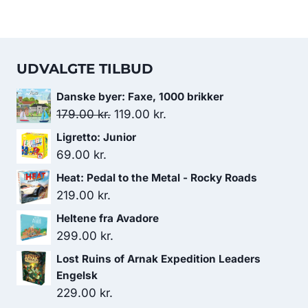
UDVALGTE TILBUD
Danske byer: Faxe, 1000 brikker
Den
Den
179.00
kr.
119.00
kr.
oprindelige
aktuelle
Ligretto: Junior
pris
pris
69.00
kr.
var:
er:
Heat: Pedal to the Metal - Rocky Roads
179.00 kr..
119.00 kr..
219.00
kr.
Heltene fra Avadore
299.00
kr.
Lost Ruins of Arnak Expedition Leaders
Engelsk
229.00
kr.