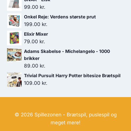
179.00 kr..
119.00 kr..
99.00
kr.
Onkel Reje: Verdens største prut
199.00
kr.
Elixir Mixer
79.00
kr.
Adams Skabelse - Michelangelo - 1000
brikker
89.00
kr.
Trivial Pursuit Harry Potter bitesize Brætspil
109.00
kr.
© 2026 Spillezonen - Brætspil, puslespil og
meget mere!