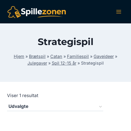
Fortsæt
til
indhold
Strategispil
Hjem
»
Brætspil
»
Catan
»
Familiespil
»
Gaveideer
»
Julegaver
»
Spil 12-15 år
»
Strategispil
Viser 1 resultat