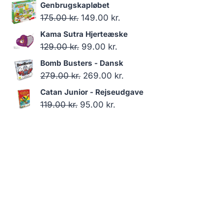
oprindelige
aktuelle
Genbrugskapløbet
pris
pris
Den
Den
175.00
kr.
149.00
kr.
var:
er:
oprindelige
aktuelle
Kama Sutra Hjerteæske
119.00 kr..
99.00 kr..
pris
pris
Den
Den
129.00
kr.
99.00
kr.
var:
er:
oprindelige
aktuelle
Bomb Busters - Dansk
175.00 kr..
149.00 kr..
pris
pris
Den
Den
279.00
kr.
269.00
kr.
var:
er:
oprindelige
aktuelle
Catan Junior - Rejseudgave
129.00 kr..
99.00 kr..
pris
pris
Den
Den
119.00
kr.
95.00
kr.
var:
er:
oprindelige
aktuelle
279.00 kr..
269.00 kr..
pris
pris
var:
er:
119.00 kr..
95.00 kr..