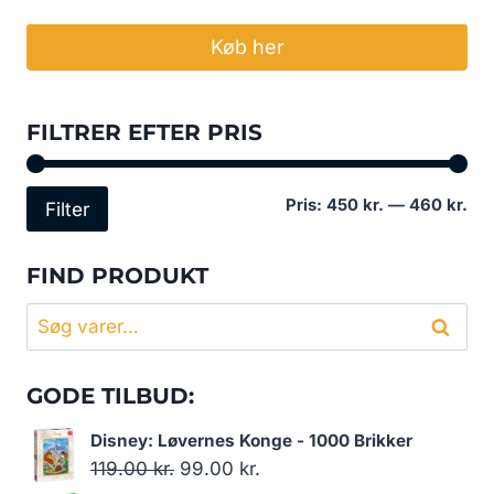
Køb her
FILTRER EFTER PRIS
Min
Høj
Pris:
450 kr.
—
460 kr.
Filter
pri
pri
FIND PRODUKT
Søg
Søg
efter:
GODE TILBUD:
Disney: Løvernes Konge - 1000 Brikker
Den
Den
119.00
kr.
99.00
kr.