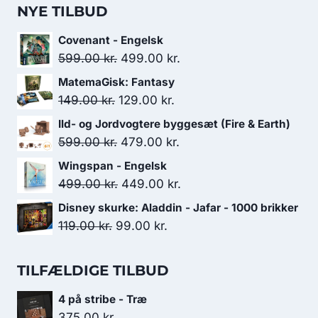
NYE TILBUD
Covenant - Engelsk
Den
Den
599.00
kr.
499.00
kr.
oprindelige
aktuelle
MatemaGisk: Fantasy
pris
pris
Den
Den
149.00
kr.
129.00
kr.
var:
er:
oprindelige
aktuelle
Ild- og Jordvogtere byggesæt (Fire & Earth)
599.00 kr..
499.00 kr..
pris
pris
Den
Den
599.00
kr.
479.00
kr.
var:
er:
oprindelige
aktuelle
Wingspan - Engelsk
149.00 kr..
129.00 kr..
pris
pris
Den
Den
499.00
kr.
449.00
kr.
var:
er:
oprindelige
aktuelle
Disney skurke: Aladdin - Jafar - 1000 brikker
599.00 kr..
479.00 kr..
pris
pris
Den
Den
119.00
kr.
99.00
kr.
var:
er:
oprindelige
aktuelle
499.00 kr..
449.00 kr..
pris
pris
TILFÆLDIGE TILBUD
var:
er:
4 på stribe - Træ
119.00 kr..
99.00 kr..
375.00
kr.