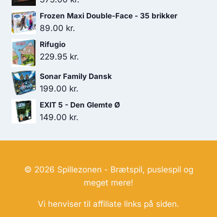
Frozen Maxi Double-Face - 35 brikker
89.00
kr.
Rifugio
229.95
kr.
Sonar Family Dansk
199.00
kr.
EXIT 5 - Den Glemte Ø
149.00
kr.
© 2026 Spillezonen - Brætspil, puslespil og
meget mere!
Vi henviser til affiliate links på siden.