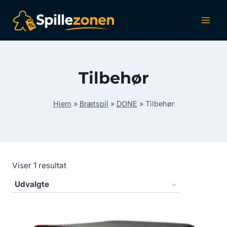
Fortsæt
til
indhold
Tilbehør
Hjem
»
Brætspil
»
DONE
»
Tilbehør
Viser 1 resultat