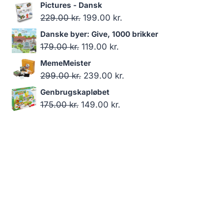
oprindelige
aktuelle
Pictures - Dansk
pris
pris
Den
Den
229.00
kr.
199.00
kr.
var:
er:
oprindelige
aktuelle
Danske byer: Give, 1000 brikker
179.00 kr..
119.00 kr..
pris
pris
Den
Den
179.00
kr.
119.00
kr.
var:
er:
oprindelige
aktuelle
MemeMeister
229.00 kr..
199.00 kr..
pris
pris
Den
Den
299.00
kr.
239.00
kr.
var:
er:
oprindelige
aktuelle
Genbrugskapløbet
179.00 kr..
119.00 kr..
pris
pris
Den
Den
175.00
kr.
149.00
kr.
var:
er:
oprindelige
aktuelle
299.00 kr..
239.00 kr..
pris
pris
var:
er:
175.00 kr..
149.00 kr..