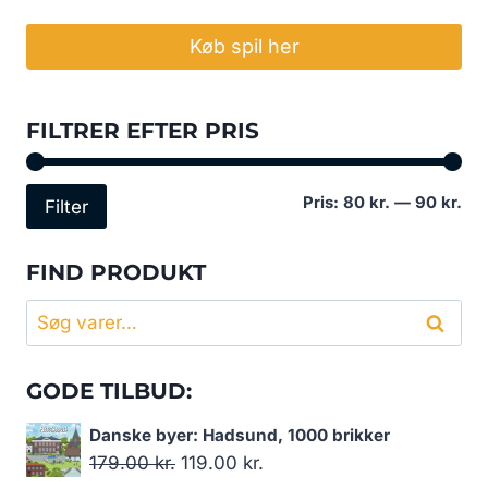
Køb spil her
FILTRER EFTER PRIS
Min
Høj
Pris:
80 kr.
—
90 kr.
Filter
pri
pri
FIND PRODUKT
Søg
Søg
efter:
GODE TILBUD:
Danske byer: Hadsund, 1000 brikker
Den
Den
179.00
kr.
119.00
kr.