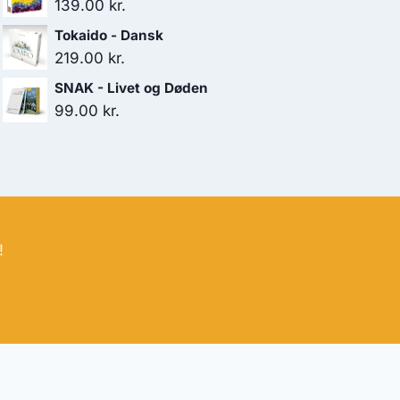
pris
pris
139.00
kr.
var:
er:
Tokaido - Dansk
179.00 kr..
119.00 kr..
219.00
kr.
SNAK - Livet og Døden
99.00
kr.
!
bud