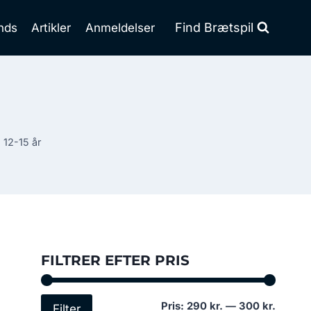
Find Brætspil
nds
Artikler
Anmeldelser
l 12-15 år
FILTRER EFTER PRIS
Mindst
Højest
Pris:
290 kr.
—
300 kr.
Filter