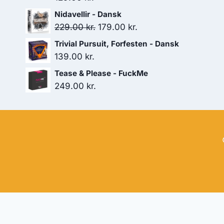
Nidavellir - Dansk
Den
Den
229.00
kr.
179.00
kr.
oprindelige
aktuelle
Trivial Pursuit, Forfesten - Dansk
pris
pris
139.00
kr.
var:
er:
Tease & Please - FuckMe
229.00 kr..
179.00 kr..
249.00
kr.
Hj