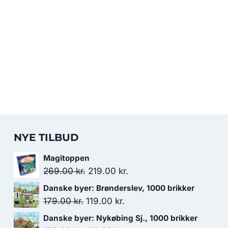
NYE TILBUD
Magitoppen
Den
Den
269.00
kr.
219.00
kr.
oprindelige
aktuelle
Danske byer: Brønderslev, 1000 brikker
pris
pris
Den
Den
179.00
kr.
119.00
kr.
var:
er:
oprindelige
aktuelle
Danske byer: Nykøbing Sj., 1000 brikker
269.00 kr..
219.00 kr..