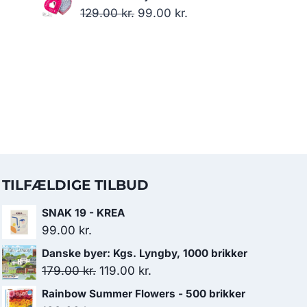
799.00 kr..
749.00 kr..
pris
pris
Den
Den
129.00
kr.
99.00
kr.
var:
er:
oprindelige
aktuelle
179.00 kr..
119.00 kr..
pris
pris
var:
er:
129.00 kr..
99.00 kr..
TILFÆLDIGE TILBUD
SNAK 19 - KREA
99.00
kr.
Danske byer: Kgs. Lyngby, 1000 brikker
Den
Den
179.00
kr.
119.00
kr.
oprindelige
aktuelle
Rainbow Summer Flowers - 500 brikker