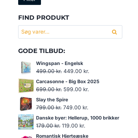
pris
pris
FIND PRODUKT
Søg
Søg
efter:
GODE TILBUD:
Wingspan - Engelsk
Den
Den
499.00
kr.
449.00
kr.
oprindelige
aktuelle
Carcasonne - Big Box 2025
pris
pris
Den
Den
699.00
kr.
599.00
kr.
var:
er:
oprindelige
aktuelle
Slay the Spire
499.00 kr..
449.00 kr..
pris
pris
Den
Den
799.00
kr.
749.00
kr.
var:
er:
oprindelige
aktuelle
Danske byer: Hellerup, 1000 brikker
699.00 kr..
599.00 kr..
pris
pris
Den
Den
179.00
kr.
119.00
kr.
var:
er:
oprindelige
aktuelle
Romantisk Hjerteæske