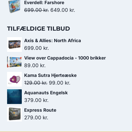
oprindelige
aktuelle
Everdell: Farshore
199.00 kr..
179.00 kr..
pris
pris
Den
Den
699.00
kr.
649.00
kr.
var:
er:
oprindelige
aktuelle
179.00 kr..
119.00 kr..
pris
pris
TILFÆLDIGE TILBUD
var:
er:
Axis & Allies: North Africa
699.00 kr..
649.00 kr..
699.00
kr.
View over Cappadocia - 1000 brikker
89.00
kr.
Kama Sutra Hjerteæske
Den
Den
129.00
kr.
99.00
kr.
oprindelige
aktuelle
Aquanauts Engelsk
pris
pris
379.00
kr.
var:
er:
Express Route
129.00 kr..
99.00 kr..
279.00
kr.