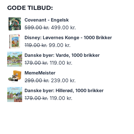
GODE TILBUD:
Covenant - Engelsk
Den
Den
599.00
kr.
499.00
kr.
oprindelige
aktuelle
Disney: Løvernes Konge - 1000 Brikker
pris
pris
Den
Den
119.00
kr.
99.00
kr.
var:
er:
oprindelige
aktuelle
Danske byer: Varde, 1000 brikker
599.00 kr..
499.00 kr..
pris
pris
Den
Den
179.00
kr.
119.00
kr.
var:
er:
oprindelige
aktuelle
MemeMeister
119.00 kr..
99.00 kr..
pris
pris
Den
Den
299.00
kr.
239.00
kr.
var:
er:
oprindelige
aktuelle
Danske byer: Hillerød, 1000 brikker
179.00 kr..
119.00 kr..
pris
pris
Den
Den
179.00
kr.
119.00
kr.
var:
er:
oprindelige
aktuelle
299.00 kr..
239.00 kr..
pris
pris
var:
er:
179.00 kr..
119.00 kr..