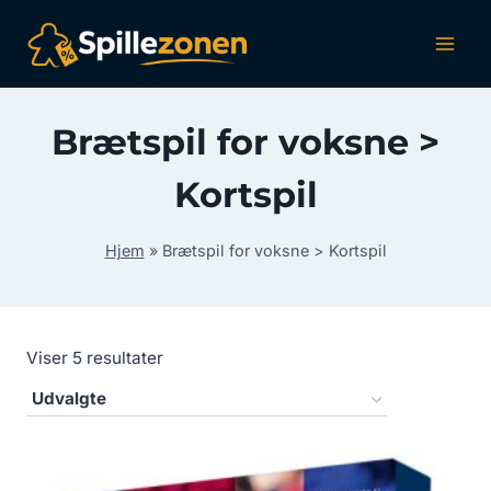
Fortsæt
til
indhold
Brætspil for voksne >
Kortspil
Hjem
»
Brætspil for voksne > Kortspil
Viser 5 resultater