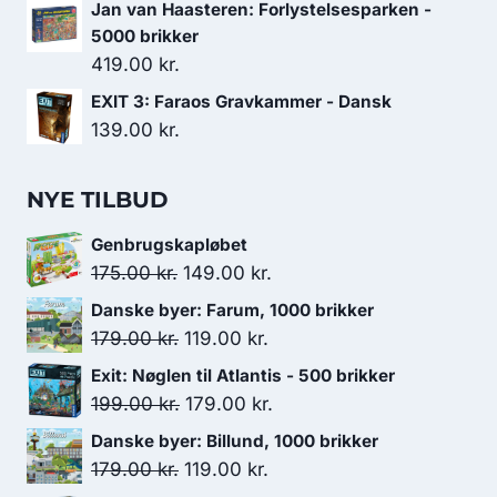
oprindelige
aktuelle
Jan van Haasteren: Forlystelsesparken -
pris
pris
5000 brikker
var:
er:
419.00
kr.
119.00 kr..
99.00 kr..
EXIT 3: Faraos Gravkammer - Dansk
139.00
kr.
NYE TILBUD
Genbrugskapløbet
Den
Den
175.00
kr.
149.00
kr.
oprindelige
aktuelle
Danske byer: Farum, 1000 brikker
pris
pris
Den
Den
179.00
kr.
119.00
kr.
var:
er:
oprindelige
aktuelle
Exit: Nøglen til Atlantis - 500 brikker
175.00 kr..
149.00 kr..
pris
pris
Den
Den
199.00
kr.
179.00
kr.
var:
er:
oprindelige
aktuelle
Danske byer: Billund, 1000 brikker
179.00 kr..
119.00 kr..
pris
pris
Den
Den
179.00
kr.
119.00
kr.
var:
er: