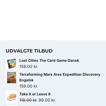
UDVALGTE TILBUD
Lost Cities The Card Game Dansk
159.00
kr.
Terraforming Mars Ares Expedition Discovery
Engelsk
159.00
kr.
Take It or Leave It
Den
Den
119.00
kr.
99.00
kr.