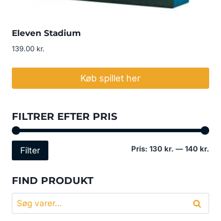
Eleven Stadium
139.00
kr.
Køb spillet her
FILTRER EFTER PRIS
Min
Høj
Pris:
130 kr.
—
140 kr.
Filter
pri
pri
FIND PRODUKT
Søg
Søg
efter: