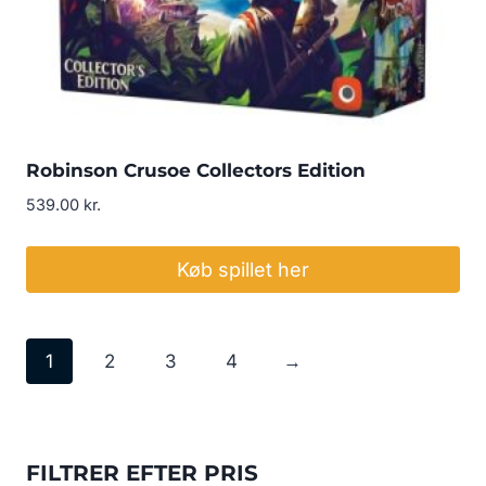
Robinson Crusoe Collectors Edition
539.00
kr.
Køb spillet her
1
2
3
4
→
FILTRER EFTER PRIS