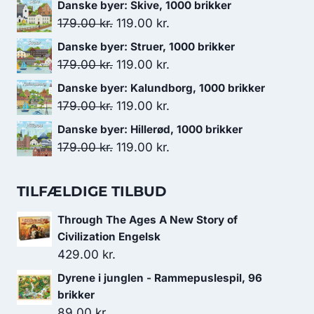
oprindelige
aktuelle
Danske byer: Skive, 1000 brikker
pris
pris
Den
Den
179.00
kr.
119.00
kr.
var:
er:
oprindelige
aktuelle
Danske byer: Struer, 1000 brikker
179.00 kr..
119.00 kr..
pris
pris
Den
Den
179.00
kr.
119.00
kr.
var:
er:
oprindelige
aktuelle
Danske byer: Kalundborg, 1000 brikker
179.00 kr..
119.00 kr..
pris
pris
Den
Den
179.00
kr.
119.00
kr.
var:
er:
oprindelige
aktuelle
Danske byer: Hillerød, 1000 brikker
179.00 kr..
119.00 kr..
pris
pris
Den
Den
179.00
kr.
119.00
kr.
var:
er:
oprindelige
aktuelle
179.00 kr..
119.00 kr..
pris
pris
TILFÆLDIGE TILBUD
var:
er:
Through The Ages A New Story of
179.00 kr..
119.00 kr..
Civilization Engelsk
429.00
kr.
Dyrene i junglen - Rammepuslespil, 96
brikker
89.00
kr.