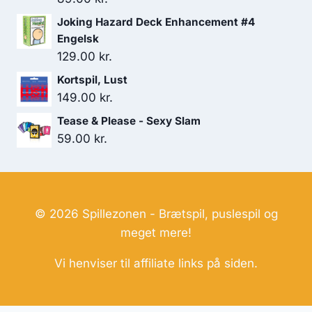
Joking Hazard Deck Enhancement #4
Engelsk
129.00
kr.
Kortspil, Lust
149.00
kr.
Tease & Please - Sexy Slam
59.00
kr.
© 2026 Spillezonen - Brætspil, puslespil og
meget mere!
Vi henviser til affiliate links på siden.