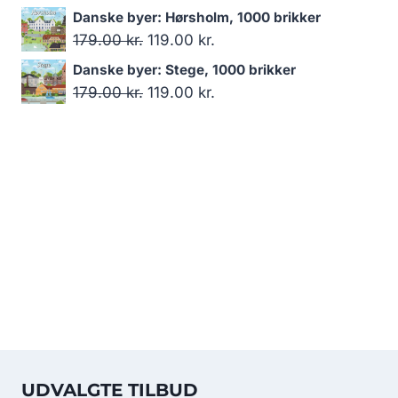
159.00 kr..
139.00 kr..
oprindelige
aktuelle
Danske byer: Hørsholm, 1000 brikker
pris
pris
Den
Den
179.00
kr.
119.00
kr.
var:
er:
oprindelige
aktuelle
Danske byer: Stege, 1000 brikker
599.00 kr..
479.00 kr..
pris
pris
Den
Den
179.00
kr.
119.00
kr.
var:
er:
oprindelige
aktuelle
179.00 kr..
119.00 kr..
pris
pris
var:
er:
179.00 kr..
119.00 kr..
UDVALGTE TILBUD