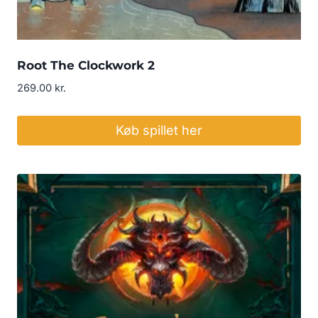
Root The Clockwork 2
269.00
kr.
Køb spillet her