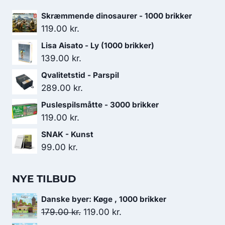
Skræmmende dinosaurer - 1000 brikker
119.00
kr.
Lisa Aisato - Ly (1000 brikker)
139.00
kr.
Qvalitetstid - Parspil
289.00
kr.
Puslespilsmåtte - 3000 brikker
119.00
kr.
SNAK - Kunst
99.00
kr.
NYE TILBUD
Danske byer: Køge , 1000 brikker
Den
Den
179.00
kr.
119.00
kr.