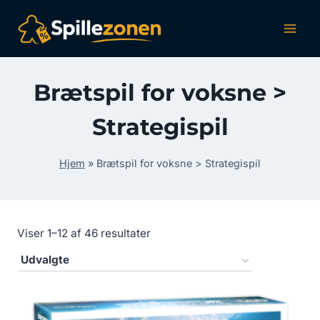
Fortsæt
til
indhold
Brætspil for voksne >
Strategispil
Hjem
»
Brætspil for voksne > Strategispil
Viser 1–12 af 46 resultater