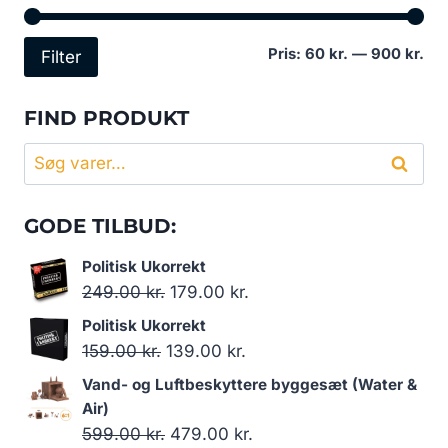
Min
Høj
Pris:
60 kr.
—
900 kr.
Filter
pri
pri
FIND PRODUKT
Søg
Søg
efter:
GODE TILBUD:
Politisk Ukorrekt
Den
Den
249.00
kr.
179.00
kr.
oprindelige
aktuelle
Politisk Ukorrekt
pris
pris
Den
Den
159.00
kr.
139.00
kr.
var:
er:
oprindelige
aktuelle
Vand- og Luftbeskyttere byggesæt (Water &
249.00 kr..
179.00 kr..
pris
pris
Air)
var:
er:
Den
Den
599.00
kr.
479.00
kr.