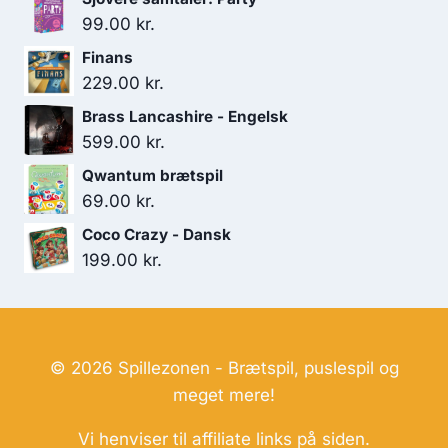
179.00 kr..
119.00 kr..
99.00
kr.
Finans
229.00
kr.
Brass Lancashire - Engelsk
599.00
kr.
Qwantum brætspil
69.00
kr.
Coco Crazy - Dansk
199.00
kr.
© 2026 Spillezonen - Brætspil, puslespil og
meget mere!
Vi henviser til affiliate links på siden.