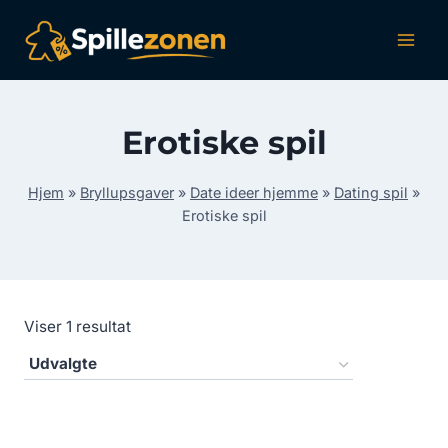
Fortsæt
til
indhold
Erotiske spil
Hjem
»
Bryllupsgaver
»
Date ideer hjemme
»
Dating spil
»
Erotiske spil
Viser 1 resultat