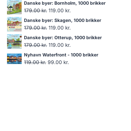
oprindelige
aktuelle
Danske byer: Bornholm, 1000 brikker
pris
pris
Den
Den
179.00
kr.
119.00
kr.
var:
er:
oprindelige
aktuelle
Danske byer: Skagen, 1000 brikker
199.00 kr..
159.00 kr..
pris
pris
Den
Den
179.00
kr.
119.00
kr.
var:
er:
oprindelige
aktuelle
Danske byer: Otterup, 1000 brikker
179.00 kr..
119.00 kr..
pris
pris
Den
Den
179.00
kr.
119.00
kr.
var:
er:
oprindelige
aktuelle
Nyhavn Waterfront - 1000 brikker
179.00 kr..
119.00 kr..
pris
pris
Den
Den
119.00
kr.
99.00
kr.
var:
er:
oprindelige
aktuelle
179.00 kr..
119.00 kr..
pris
pris
var:
er:
119.00 kr..
99.00 kr..