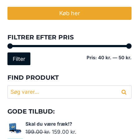
Køb her
FILTRER EFTER PRIS
Min
Høj
Pris:
40 kr.
—
50 kr.
Filter
pri
pri
FIND PRODUKT
Søg
Søg
efter:
GODE TILBUD:
Skal du være fræk!?
Den
Den
199.00
kr.
159.00
kr.