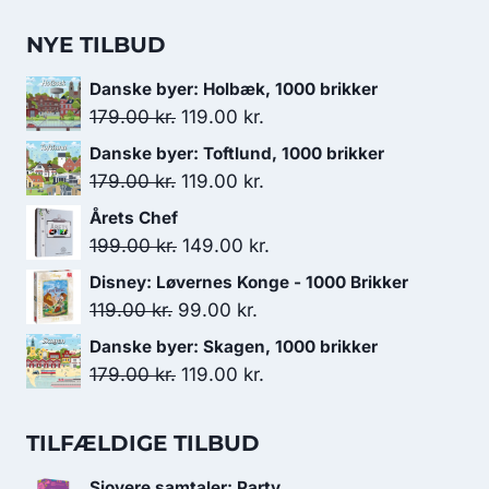
NYE TILBUD
Danske byer: Holbæk, 1000 brikker
Den
Den
179.00
kr.
119.00
kr.
oprindelige
aktuelle
Danske byer: Toftlund, 1000 brikker
pris
pris
Den
Den
179.00
kr.
119.00
kr.
var:
er:
oprindelige
aktuelle
Årets Chef
179.00 kr..
119.00 kr..
pris
pris
Den
Den
199.00
kr.
149.00
kr.
var:
er:
oprindelige
aktuelle
Disney: Løvernes Konge - 1000 Brikker
179.00 kr..
119.00 kr..
pris
pris
Den
Den
119.00
kr.
99.00
kr.
var:
er:
oprindelige
aktuelle
Danske byer: Skagen, 1000 brikker
199.00 kr..
149.00 kr..
pris
pris
Den
Den
179.00
kr.
119.00
kr.
var:
er:
oprindelige
aktuelle
119.00 kr..
99.00 kr..
pris
pris
TILFÆLDIGE TILBUD
var:
er:
Sjovere samtaler: Party