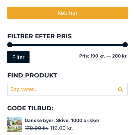
Køb her
FILTRER EFTER PRIS
Min
Høj
Pris:
190 kr.
—
200 kr.
Filter
pri
pri
FIND PRODUKT
Søg
Søg
efter:
GODE TILBUD:
Danske byer: Skive, 1000 brikker
Den
Den
179.00
kr.
119.00
kr.