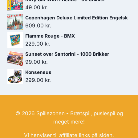
199.00 kr..
179.00 kr..
49.00
kr.
Copenhagen Deluxe Limited Edition Engelsk
609.00
kr.
Flamme Rouge - BMX
229.00
kr.
Sunset over Santorini - 1000 Brikker
99.00
kr.
Konsensus
299.00
kr.
© 2026 Spillezonen - Brætspil, puslespil og
meget mere!
Vi henviser til affiliate links på siden.