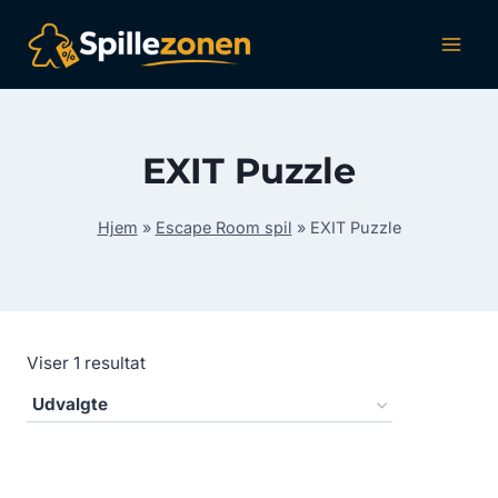
Fortsæt
til
indhold
EXIT Puzzle
Hjem
»
Escape Room spil
»
EXIT Puzzle
Viser 1 resultat