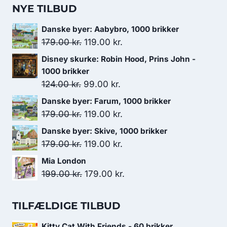
179.00 kr..
119.00 kr..
NYE TILBUD
Danske byer: Aabybro, 1000 brikker
Den
Den
179.00
kr.
119.00
kr.
oprindelige
aktuelle
Disney skurke: Robin Hood, Prins John -
pris
pris
1000 brikker
var:
er:
Den
Den
124.00
kr.
99.00
kr.
179.00 kr..
119.00 kr..
oprindelige
aktuelle
Danske byer: Farum, 1000 brikker
pris
pris
Den
Den
179.00
kr.
119.00
kr.
var:
er:
oprindelige
aktuelle
Danske byer: Skive, 1000 brikker
124.00 kr..
99.00 kr..
pris
pris
Den
Den
179.00
kr.
119.00
kr.
var:
er:
oprindelige
aktuelle
Mia London
179.00 kr..
119.00 kr..
pris
pris
Den
Den
199.00
kr.
179.00
kr.
var:
er:
oprindelige
aktuelle
179.00 kr..
119.00 kr..
pris
pris
TILFÆLDIGE TILBUD
var:
er:
Kitty Cat With Friends - 60 brikker