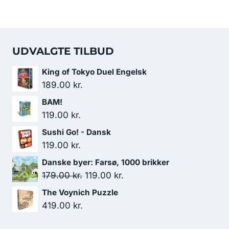
UDVALGTE TILBUD
King of Tokyo Duel Engelsk
189.00
kr.
BAM!
119.00
kr.
Sushi Go! - Dansk
119.00
kr.
Danske byer: Farsø, 1000 brikker
Den
Den
179.00
kr.
119.00
kr.
oprindelige
aktuelle
The Voynich Puzzle
pris
pris
419.00
kr.
var:
er: