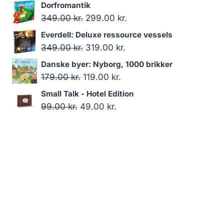
oprindelige
aktuelle
Dorfromantik
pris
pris
Den
Den
349.00
kr.
299.00
kr.
var:
er:
oprindelige
aktuelle
Everdell: Deluxe ressource vessels
179.00 kr..
119.00 kr..
pris
pris
Den
Den
349.00
kr.
319.00
kr.
var:
er:
oprindelige
aktuelle
Danske byer: Nyborg, 1000 brikker
349.00 kr..
299.00 kr..
pris
pris
Den
Den
179.00
kr.
119.00
kr.
var:
er:
oprindelige
aktuelle
Small Talk - Hotel Edition
349.00 kr..
319.00 kr..
pris
pris
Den
Den
99.00
kr.
49.00
kr.
var:
er:
oprindelige
aktuelle
179.00 kr..
119.00 kr..
pris
pris
var:
er:
99.00 kr..
49.00 kr..