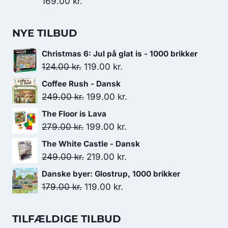
169.00
kr.
NYE TILBUD
Christmas 6: Jul på glat is - 1000 brikker
Den
Den
124.00
kr.
119.00
kr.
oprindelige
aktuelle
Coffee Rush - Dansk
pris
pris
Den
Den
249.00
kr.
199.00
kr.
var:
er:
oprindelige
aktuelle
The Floor is Lava
124.00 kr..
119.00 kr..
pris
pris
Den
Den
279.00
kr.
199.00
kr.
var:
er:
oprindelige
aktuelle
The White Castle - Dansk
249.00 kr..
199.00 kr..
pris
pris
Den
Den
249.00
kr.
219.00
kr.
var:
er:
oprindelige
aktuelle
Danske byer: Glostrup, 1000 brikker
279.00 kr..
199.00 kr..
pris
pris
Den
Den
179.00
kr.
119.00
kr.
var:
er:
oprindelige
aktuelle
249.00 kr..
219.00 kr..
pris
pris
TILFÆLDIGE TILBUD
var:
er: