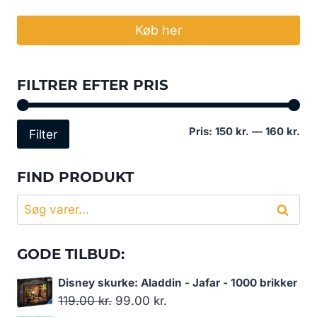
Køb her
FILTRER EFTER PRIS
Min
Høj
Pris:
150 kr.
—
160 kr.
Filter
pri
pri
FIND PRODUKT
Søg
Søg
efter:
GODE TILBUD:
Disney skurke: Aladdin - Jafar - 1000 brikker
Den
Den
119.00
kr.
99.00
kr.