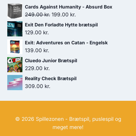
Cards Against Humanity - Absurd Box
179.00 kr..
119.00 kr..
Den
Den
249.00
kr.
199.00
kr.
oprindelige
aktuelle
Exit Den Forladte Hytte brætspil
pris
pris
129.00
kr.
var:
er:
Exit: Adventures on Catan - Engelsk
249.00 kr..
199.00 kr..
139.00
kr.
Cluedo Junior Brætspil
229.00
kr.
Reality Check Brætspil
309.00
kr.
© 2026 Spillezonen - Brætspil, puslespil og
meget mere!