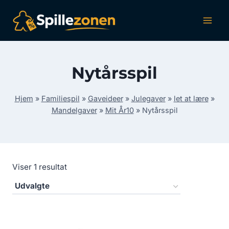
Fortsæt
til
indhold
Nytårsspil
Hjem
»
Familiespil
»
Gaveideer
»
Julegaver
»
let at lære
»
Mandelgaver
»
Mit År10
»
Nytårsspil
Viser 1 resultat