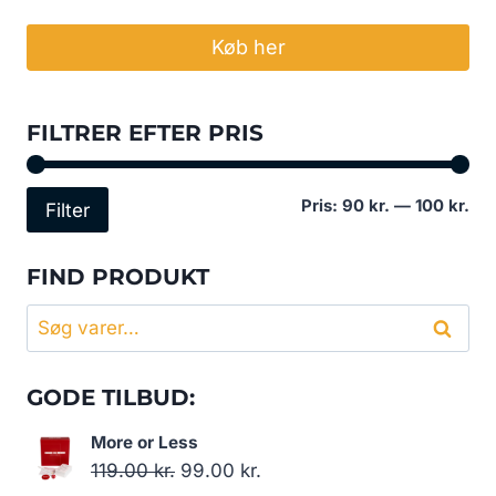
Køb her
FILTRER EFTER PRIS
Min
Høj
Pris:
90 kr.
—
100 kr.
Filter
pri
pri
FIND PRODUKT
Søg
Søg
efter:
GODE TILBUD:
More or Less
Den
Den
119.00
kr.
99.00
kr.