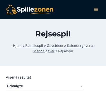
Fortsæt
til
indhold
Rejsespil
Hjem
»
Familiespil
»
Gaveideer
»
Kalendergaver
»
Mandelgaver
»
Rejsespil
Viser 1 resultat