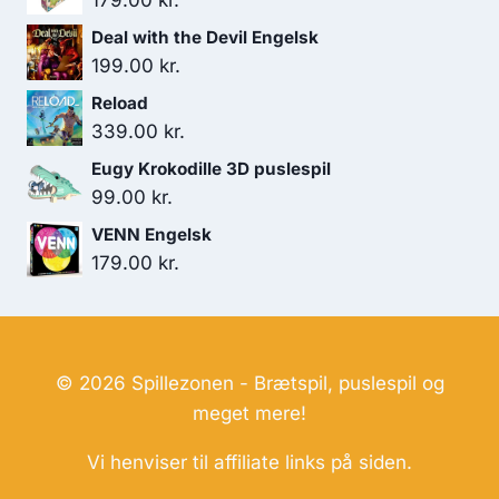
179.00
kr.
Deal with the Devil Engelsk
199.00
kr.
Reload
339.00
kr.
Eugy Krokodille 3D puslespil
99.00
kr.
VENN Engelsk
179.00
kr.
© 2026 Spillezonen - Brætspil, puslespil og
meget mere!
Vi henviser til affiliate links på siden.