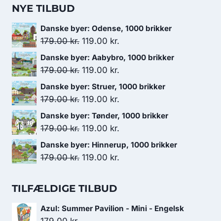
NYE TILBUD
Danske byer: Odense, 1000 brikker
Den
Den
179.00
kr.
119.00
kr.
oprindelige
aktuelle
Danske byer: Aabybro, 1000 brikker
pris
pris
Den
Den
179.00
kr.
119.00
kr.
var:
er:
oprindelige
aktuelle
Danske byer: Struer, 1000 brikker
179.00 kr..
119.00 kr..
pris
pris
Den
Den
179.00
kr.
119.00
kr.
var:
er:
oprindelige
aktuelle
Danske byer: Tønder, 1000 brikker
179.00 kr..
119.00 kr..
pris
pris
Den
Den
179.00
kr.
119.00
kr.
var:
er:
oprindelige
aktuelle
Danske byer: Hinnerup, 1000 brikker
179.00 kr..
119.00 kr..
pris
pris
Den
Den
179.00
kr.
119.00
kr.
var:
er:
oprindelige
aktuelle
179.00 kr..
119.00 kr..
pris
pris
TILFÆLDIGE TILBUD
var:
er:
Azul: Summer Pavilion - Mini - Engelsk
179.00 kr..
119.00 kr..