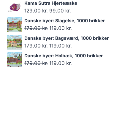
oprindelige
aktuelle
Kama Sutra Hjerteæske
pris
pris
Den
Den
129.00
kr.
99.00
kr.
var:
er:
oprindelige
aktuelle
Danske byer: Slagelse, 1000 brikker
119.00 kr..
99.00 kr..
pris
pris
Den
Den
179.00
kr.
119.00
kr.
var:
er:
oprindelige
aktuelle
Danske byer: Bagsværd, 1000 brikker
129.00 kr..
99.00 kr..
pris
pris
Den
Den
179.00
kr.
119.00
kr.
var:
er:
oprindelige
aktuelle
Danske byer: Holbæk, 1000 brikker
179.00 kr..
119.00 kr..
pris
pris
Den
Den
179.00
kr.
119.00
kr.
var:
er:
oprindelige
aktuelle
179.00 kr..
119.00 kr..
pris
pris
var:
er:
179.00 kr..
119.00 kr..