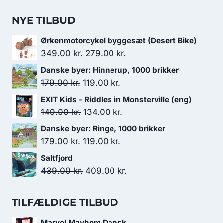
NYE TILBUD
Ørkenmotorcykel byggesæt (Desert Bike)
Den
Den
349.00
kr.
279.00
kr.
oprindelige
aktuelle
Danske byer: Hinnerup, 1000 brikker
pris
pris
Den
Den
179.00
kr.
119.00
kr.
var:
er:
oprindelige
aktuelle
EXIT Kids - Riddles in Monsterville (eng)
349.00 kr..
279.00 kr..
pris
pris
Den
Den
149.00
kr.
134.00
kr.
var:
er:
oprindelige
aktuelle
Danske byer: Ringe, 1000 brikker
179.00 kr..
119.00 kr..
pris
pris
Den
Den
179.00
kr.
119.00
kr.
var:
er:
oprindelige
aktuelle
Saltfjord
149.00 kr..
134.00 kr..
pris
pris
Den
Den
439.00
kr.
409.00
kr.
var:
er:
oprindelige
aktuelle
179.00 kr..
119.00 kr..
pris
pris
TILFÆLDIGE TILBUD
var:
er:
Marvel Mayhem Dansk