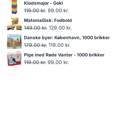
oprindelige
aktuelle
Klodsmajor - Goki
pris
pris
Den
Den
119.00
kr.
99.00
kr.
var:
er:
oprindelige
aktuelle
MatemaGisk: Fodbold
179.00 kr..
119.00 kr..
pris
pris
Den
Den
149.00
kr.
129.00
kr.
var:
er:
oprindelige
aktuelle
Danske byer: København, 1000 brikker
119.00 kr..
99.00 kr..
pris
pris
Den
Den
179.00
kr.
119.00
kr.
var:
er:
oprindelige
aktuelle
Pige med Røde Vanter - 1000 brikker
149.00 kr..
129.00 kr..
pris
pris
Den
Den
119.00
kr.
99.00
kr.
var:
er:
oprindelige
aktuelle
179.00 kr..
119.00 kr..
pris
pris
var:
er:
119.00 kr..
99.00 kr..