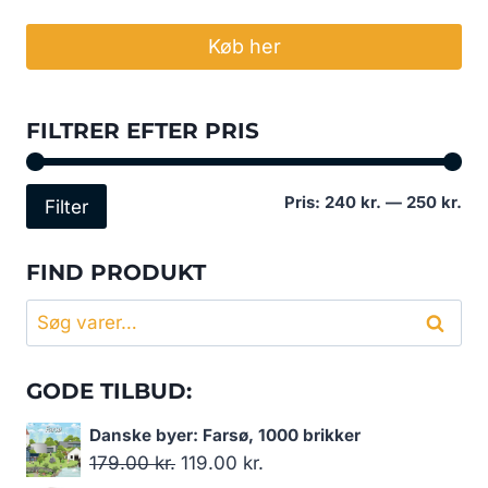
Køb her
FILTRER EFTER PRIS
Min
Høj
Pris:
240 kr.
—
250 kr.
Filter
pri
pri
FIND PRODUKT
Søg
Søg
efter:
GODE TILBUD:
Danske byer: Farsø, 1000 brikker
Den
Den
179.00
kr.
119.00
kr.