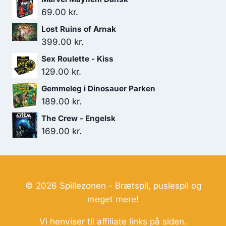
439.00 kr..
409.00 kr..
69.00
kr.
Lost Ruins of Arnak
399.00
kr.
Sex Roulette - Kiss
129.00
kr.
Gemmeleg i Dinosauer Parken
189.00
kr.
The Crew - Engelsk
169.00
kr.
© 2026 Spillezonen - Brætspil, puslespil og
meget mere!
Vi henviser til affiliate links på siden.