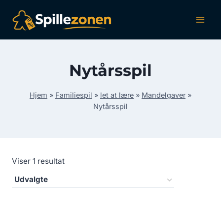
Fortsæt
til
indhold
Nytårsspil
Hjem
»
Familiespil
»
let at lære
»
Mandelgaver
»
Nytårsspil
Viser 1 resultat