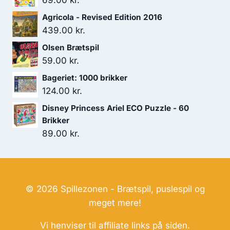
69.00
kr.
Agricola - Revised Edition 2016
439.00
kr.
Olsen Brætspil
59.00
kr.
Bageriet: 1000 brikker
124.00
kr.
Disney Princess Ariel ECO Puzzle - 60
Brikker
89.00
kr.
© 2026 Spillezonen - Brætspil, puslespil og
meget mere!
Vi henviser til affiliate links på siden.