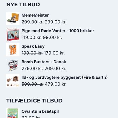
NYE TILBUD
MemeMeister
Den
Den
299.00
kr.
239.00
kr.
oprindelige
aktuelle
Pige med Røde Vanter - 1000 brikker
pris
pris
Den
Den
119.00
kr.
99.00
kr.
var:
er:
oprindelige
aktuelle
Speak Easy
299.00 kr..
239.00 kr..
pris
pris
Den
Den
199.00
kr.
179.00
kr.
var:
er:
oprindelige
aktuelle
Bomb Busters - Dansk
119.00 kr..
99.00 kr..
pris
pris
Den
Den
279.00
kr.
269.00
kr.
var:
er:
oprindelige
aktuelle
Ild- og Jordvogtere byggesæt (Fire & Earth)
199.00 kr..
179.00 kr..
pris
pris
Den
Den
599.00
kr.
479.00
kr.
var:
er:
oprindelige
aktuelle
279.00 kr..
269.00 kr..
pris
pris
TILFÆLDIGE TILBUD
var:
er:
Qwantum brætspil
599.00 kr..
479.00 kr..