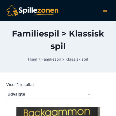
Fortsæt
til
indhold
Familiespil > Klassisk
spil
Hjem
»
Familiespil > Klassisk spil
Viser 1 resultat