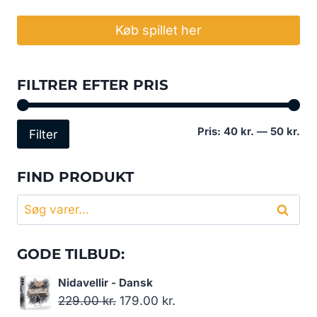
Køb spillet her
FILTRER EFTER PRIS
Min
Høj
Pris:
40 kr.
—
50 kr.
Filter
pri
pri
FIND PRODUKT
Søg
Søg
efter:
GODE TILBUD:
Nidavellir - Dansk
Den
Den
229.00
kr.
179.00
kr.