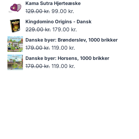
oprindelige
aktuelle
Kama Sutra Hjerteæske
pris
pris
Den
Den
129.00
kr.
99.00
kr.
var:
er:
oprindelige
aktuelle
Kingdomino Origins - Dansk
229.00 kr..
179.00 kr..
pris
pris
Den
Den
229.00
kr.
179.00
kr.
var:
er:
oprindelige
aktuelle
Danske byer: Brønderslev, 1000 brikker
129.00 kr..
99.00 kr..
pris
pris
Den
Den
179.00
kr.
119.00
kr.
var:
er:
oprindelige
aktuelle
Danske byer: Horsens, 1000 brikker
229.00 kr..
179.00 kr..
pris
pris
Den
Den
179.00
kr.
119.00
kr.
var:
er:
oprindelige
aktuelle
179.00 kr..
119.00 kr..
pris
pris
var:
er:
179.00 kr..
119.00 kr..