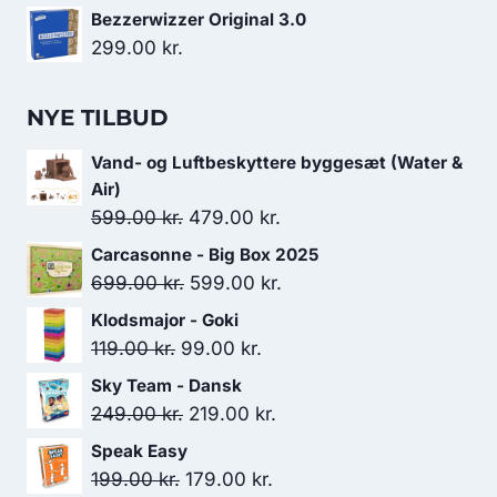
Bezzerwizzer Original 3.0
299.00
kr.
NYE TILBUD
Vand- og Luftbeskyttere byggesæt (Water &
Air)
Den
Den
599.00
kr.
479.00
kr.
oprindelige
aktuelle
Carcasonne - Big Box 2025
pris
pris
Den
Den
699.00
kr.
599.00
kr.
var:
er:
oprindelige
aktuelle
Klodsmajor - Goki
599.00 kr..
479.00 kr..
pris
pris
Den
Den
119.00
kr.
99.00
kr.
var:
er:
oprindelige
aktuelle
Sky Team - Dansk
699.00 kr..
599.00 kr..
pris
pris
Den
Den
249.00
kr.
219.00
kr.
var:
er:
oprindelige
aktuelle
Speak Easy
119.00 kr..
99.00 kr..
pris
pris
Den
Den
199.00
kr.
179.00
kr.