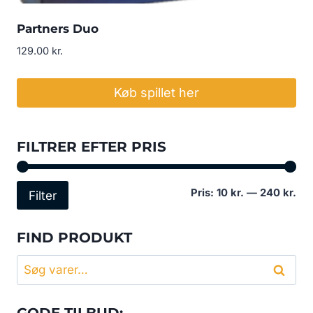
Partners Duo
129.00
kr.
Køb spillet her
FILTRER EFTER PRIS
Min
Høj
Pris:
10 kr.
—
240 kr.
Filter
pri
pri
FIND PRODUKT
Søg
Søg
efter: