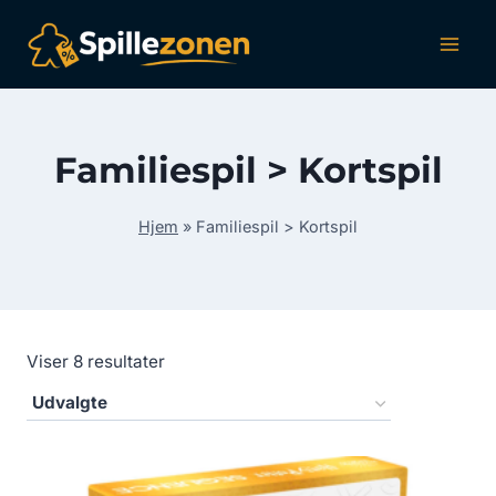
Fortsæt
til
indhold
Familiespil > Kortspil
Hjem
»
Familiespil > Kortspil
Viser 8 resultater