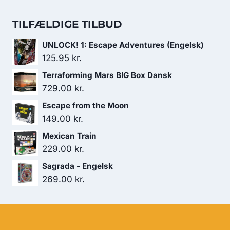
var:
er:
oprindelige
aktuelle
249.00 kr..
219.00 kr..
pris
pris
TILFÆLDIGE TILBUD
var:
er:
UNLOCK! 1: Escape Adventures (Engelsk)
199.00 kr..
179.00 kr..
125.95
kr.
Terraforming Mars BIG Box Dansk
729.00
kr.
Escape from the Moon
149.00
kr.
Mexican Train
229.00
kr.
Sagrada - Engelsk
269.00
kr.