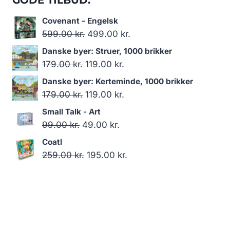
GODE TILBUD:
Covenant - Engelsk
Den
Den
599.00
kr.
499.00
kr.
oprindelige
aktuelle
Danske byer: Struer, 1000 brikker
pris
pris
Den
Den
179.00
kr.
119.00
kr.
var:
er:
oprindelige
aktuelle
Danske byer: Kerteminde, 1000 brikker
599.00 kr..
499.00 kr..
pris
pris
Den
Den
179.00
kr.
119.00
kr.
var:
er:
oprindelige
aktuelle
Small Talk - Art
179.00 kr..
119.00 kr..
pris
pris
Den
Den
99.00
kr.
49.00
kr.
var:
er:
oprindelige
aktuelle
Coatl
179.00 kr..
119.00 kr..
pris
pris
Den
Den
259.00
kr.
195.00
kr.
var:
er:
oprindelige
aktuelle
99.00 kr..
49.00 kr..
pris
pris
var:
er:
259.00 kr..
195.00 kr..