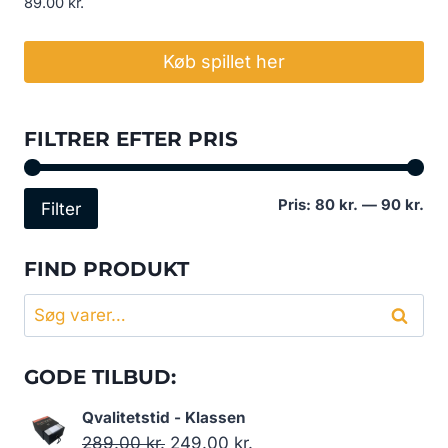
89.00
kr.
Køb spillet her
FILTRER EFTER PRIS
Min
Høj
Pris:
80 kr.
—
90 kr.
Filter
pri
pri
FIND PRODUKT
Søg
Søg
efter:
GODE TILBUD:
Qvalitetstid - Klassen
Den
Den
289.00
kr.
249.00
kr.