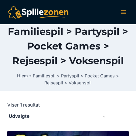
Fortsæt
til
indhold
Familiespil > Partyspil >
Pocket Games >
Rejsespil > Voksenspil
Hjem
»
Familiespil > Partyspil > Pocket Games >
Rejsespil > Voksenspil
Viser 1 resultat