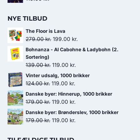
NYE TILBUD
The Floor is Lava
Den
Den
279.00
kr.
199.00
kr.
oprindelige
aktuelle
Bohnanza - Al Cabohne & Ladybohn (2.
pris
pris
Sortering)
var:
er:
Den
Den
139.00
kr.
119.00
kr.
279.00 kr..
199.00 kr..
oprindelige
aktuelle
Vinter udsalg, 1000 brikker
pris
pris
Den
Den
124.00
kr.
119.00
kr.
var:
er:
oprindelige
aktuelle
Danske byer: Hinnerup, 1000 brikker
139.00 kr..
119.00 kr..
pris
pris
Den
Den
179.00
kr.
119.00
kr.
var:
er:
oprindelige
aktuelle
Danske byer: Brønderslev, 1000 brikker
124.00 kr..
119.00 kr..
pris
pris
Den
Den
179.00
kr.
119.00
kr.
var:
er:
oprindelige
aktuelle
179.00 kr..
119.00 kr..
pris
pris