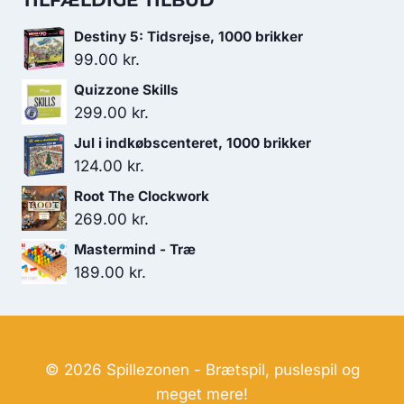
TILFÆLDIGE TILBUD
var:
er:
Destiny 5: Tidsrejse, 1000 brikker
179.00 kr..
119.00 kr..
99.00
kr.
Quizzone Skills
299.00
kr.
Jul i indkøbscenteret, 1000 brikker
124.00
kr.
Root The Clockwork
269.00
kr.
Mastermind - Træ
189.00
kr.
© 2026 Spillezonen - Brætspil, puslespil og
meget mere!