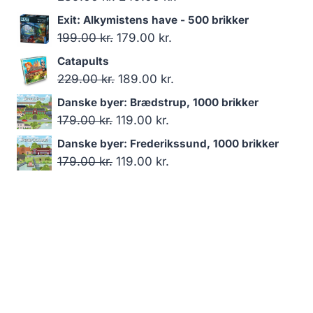
oprindelige
aktuelle
Exit: Alkymistens have - 500 brikker
pris
pris
Den
Den
199.00
kr.
179.00
kr.
var:
er:
oprindelige
aktuelle
Catapults
289.00 kr..
249.00 kr..
pris
pris
Den
Den
229.00
kr.
189.00
kr.
var:
er:
oprindelige
aktuelle
Danske byer: Brædstrup, 1000 brikker
199.00 kr..
179.00 kr..
pris
pris
Den
Den
179.00
kr.
119.00
kr.
var:
er:
oprindelige
aktuelle
Danske byer: Frederikssund, 1000 brikker
229.00 kr..
189.00 kr..
pris
pris
Den
Den
179.00
kr.
119.00
kr.
var:
er:
oprindelige
aktuelle
179.00 kr..
119.00 kr..
pris
pris
var:
er:
179.00 kr..
119.00 kr..