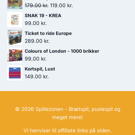
Den
Den
179.00
kr.
119.00
kr.
oprindelige
aktuelle
SNAK 19 - KREA
pris
pris
99.00
kr.
var:
er:
Ticket to ride Europe
179.00 kr..
119.00 kr..
289.00
kr.
Colours of London - 1000 brikker
99.00
kr.
Kortspil, Lust
149.00
kr.
© 2026 Spillezonen - Brætspil, puslespil og
meget mere!
Vi henviser til affiliate links på siden.