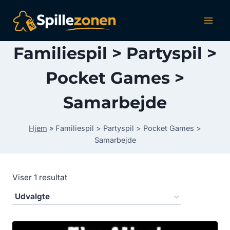
Fortsæt
til
indhold
Familiespil > Partyspil >
Pocket Games >
Samarbejde
Hjem
»
Familiespil > Partyspil > Pocket Games >
Samarbejde
Viser 1 resultat