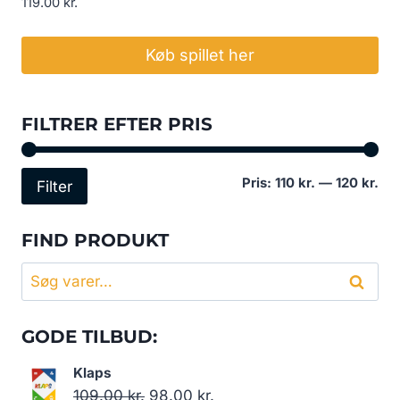
119.00
kr.
Køb spillet her
FILTRER EFTER PRIS
Min
Høj
Pris:
110 kr.
—
120 kr.
Filter
pri
pri
FIND PRODUKT
Søg
Søg
efter:
GODE TILBUD:
Klaps
Den
Den
109.00
kr.
98.00
kr.