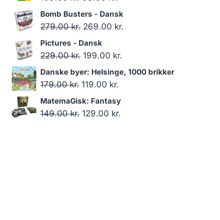
oprindelige
aktuelle
Bomb Busters - Dansk
pris
pris
Den
Den
279.00
kr.
269.00
kr.
var:
er:
oprindelige
aktuelle
Pictures - Dansk
109.00 kr..
98.00 kr..
pris
pris
Den
Den
229.00
kr.
199.00
kr.
var:
er:
oprindelige
aktuelle
Danske byer: Helsinge, 1000 brikker
279.00 kr..
269.00 kr..
pris
pris
Den
Den
179.00
kr.
119.00
kr.
var:
er:
oprindelige
aktuelle
MatemaGisk: Fantasy
229.00 kr..
199.00 kr..
pris
pris
Den
Den
149.00
kr.
129.00
kr.
var:
er:
oprindelige
aktuelle
179.00 kr..
119.00 kr..
pris
pris
var:
er:
149.00 kr..
129.00 kr..