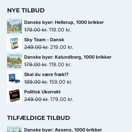
NYE TILBUD
Danske byer: Hellerup, 1000 brikker
Den
Den
179.00
kr.
119.00
kr.
oprindelige
aktuelle
Sky Team - Dansk
pris
pris
Den
Den
249.00
kr.
219.00
kr.
var:
er:
oprindelige
aktuelle
Danske byer: Kalundborg, 1000 brikker
179.00 kr..
119.00 kr..
pris
pris
Den
Den
179.00
kr.
119.00
kr.
var:
er:
oprindelige
aktuelle
Skal du være fræk!?
249.00 kr..
219.00 kr..
pris
pris
Den
Den
199.00
kr.
159.00
kr.
var:
er:
oprindelige
aktuelle
Politisk Ukorrekt
179.00 kr..
119.00 kr..
pris
pris
Den
Den
249.00
kr.
179.00
kr.
var:
er:
oprindelige
aktuelle
199.00 kr..
159.00 kr..
pris
pris
TILFÆLDIGE TILBUD
var:
er:
Danske byer: Assens, 1000 brikker
249.00 kr..
179.00 kr..