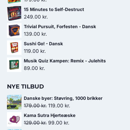
15 Minutes to Self-Destruct
249.00
kr.
Trivial Pursuit, Forfesten - Dansk
139.00
kr.
Sushi Go! - Dansk
119.00
kr.
Musik Quiz Kampen: Remix - Julehits
89.00
kr.
NYE TILBUD
Danske byer: Støvring, 1000 brikker
Den
Den
179.00
kr.
119.00
kr.
oprindelige
aktuelle
Kama Sutra Hjerteæske
pris
pris
Den
Den
129.00
kr.
99.00
kr.
var:
er: