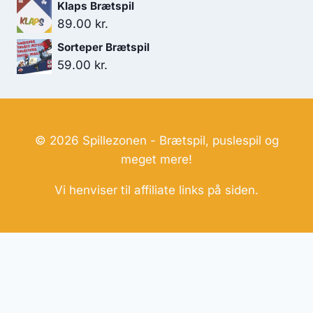
Klaps Brætspil
89.00
kr.
Sorteper Brætspil
59.00
kr.
© 2026 Spillezonen - Brætspil, puslespil og
meget mere!
Vi henviser til affiliate links på siden.
Hjemmesider Til Salg
|
Hjemmeside Udvikling
|
Online
Tilbud
Denne side kan være skabt med AI! Indholdet er