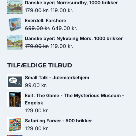
oprindelige
aktuelle
Danske byer: Nørresundby, 1000 brikker
179.00 kr..
119.00 kr..
pris
pris
Den
Den
179.00
kr.
119.00
kr.
var:
er:
oprindelige
aktuelle
Everdell: Farshore
129.00 kr..
99.00 kr..
pris
pris
Den
Den
699.00
kr.
649.00
kr.
var:
er:
oprindelige
aktuelle
Danske byer: Nykøbing Mors, 1000 brikker
179.00 kr..
119.00 kr..
pris
pris
Den
Den
179.00
kr.
119.00
kr.
var:
er:
oprindelige
aktuelle
699.00 kr..
649.00 kr..
pris
pris
TILFÆLDIGE TILBUD
var:
er:
Small Talk - Julemærkehjem
179.00 kr..
119.00 kr..
99.00
kr.
Exit: The Game - The Mysterious Museum -
Engelsk
129.00
kr.
Safari og Farver - 500 brikker
129.00
kr.