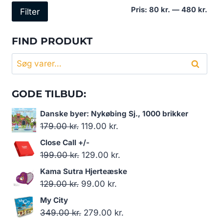
Min
Høj
Pris:
80 kr.
—
480 kr.
Filter
pri
pri
FIND PRODUKT
Søg
Søg
efter:
GODE TILBUD:
Danske byer: Nykøbing Sj., 1000 brikker
Den
Den
179.00
kr.
119.00
kr.
oprindelige
aktuelle
Close Call +/-
pris
pris
Den
Den
199.00
kr.
129.00
kr.
var:
er:
oprindelige
aktuelle
Kama Sutra Hjerteæske
179.00 kr..
119.00 kr..
pris
pris
Den
Den
129.00
kr.
99.00
kr.
var:
er:
oprindelige
aktuelle
My City
199.00 kr..
129.00 kr..
pris
pris
Den
Den
349.00
kr.
279.00
kr.