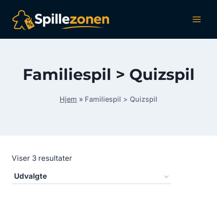
Fortsæt
til
indhold
Familiespil > Quizspil
Hjem
»
Familiespil > Quizspil
Viser 3 resultater