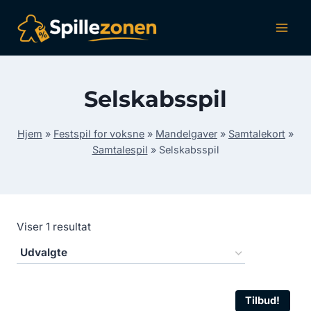
Fortsæt
til
indhold
Selskabsspil
Hjem
»
Festspil for voksne
»
Mandelgaver
»
Samtalekort
»
Samtalespil
»
Selskabsspil
Viser 1 resultat
Tilbud!