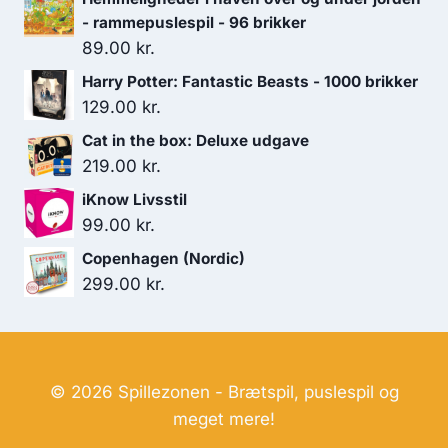
249.00 kr..
179.00 kr..
- rammepuslespil - 96 brikker
89.00
kr.
Harry Potter: Fantastic Beasts - 1000 brikker
129.00
kr.
Cat in the box: Deluxe udgave
219.00
kr.
iKnow Livsstil
99.00
kr.
Copenhagen (Nordic)
299.00
kr.
© 2026 Spillezonen - Brætspil, puslespil og
meget mere!