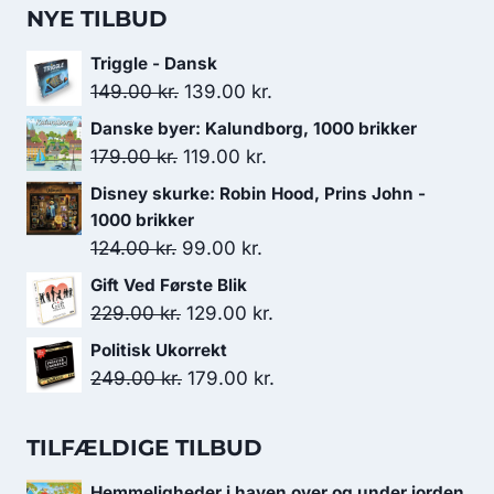
NYE TILBUD
Triggle - Dansk
Den
Den
149.00
kr.
139.00
kr.
oprindelige
aktuelle
Danske byer: Kalundborg, 1000 brikker
pris
pris
Den
Den
179.00
kr.
119.00
kr.
var:
er:
oprindelige
aktuelle
Disney skurke: Robin Hood, Prins John -
149.00 kr..
139.00 kr..
pris
pris
1000 brikker
var:
er:
Den
Den
124.00
kr.
99.00
kr.
179.00 kr..
119.00 kr..
oprindelige
aktuelle
Gift Ved Første Blik
pris
pris
Den
Den
229.00
kr.
129.00
kr.
var:
er:
oprindelige
aktuelle
Politisk Ukorrekt
124.00 kr..
99.00 kr..
pris
pris
Den
Den
249.00
kr.
179.00
kr.
var:
er:
oprindelige
aktuelle
229.00 kr..
129.00 kr..
pris
pris
TILFÆLDIGE TILBUD
var:
er:
Hemmeligheder i haven over og under jorden