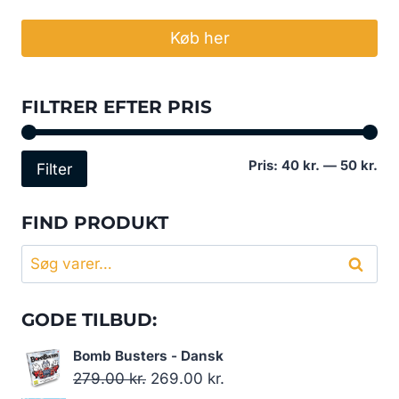
oprindelige
aktuelle
pris
pris
Køb her
var:
er:
99.00 kr..
49.00 kr..
FILTRER EFTER PRIS
Min
Høj
Pris:
40 kr.
—
50 kr.
Filter
pri
pri
FIND PRODUKT
Søg
Søg
efter:
GODE TILBUD:
Bomb Busters - Dansk
Den
Den
279.00
kr.
269.00
kr.