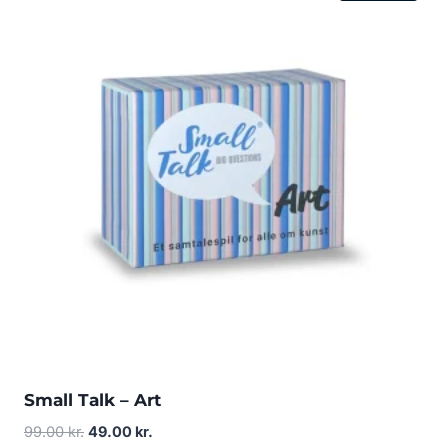
Small Talk – Art
Den
Den
99.00
kr.
49.00
kr.