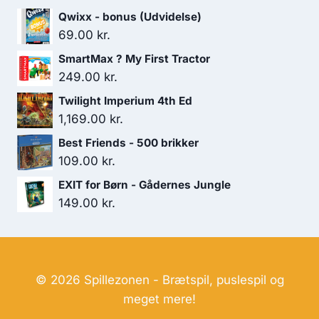
var:
er:
Qwixx - bonus (Udvidelse)
119.00 kr..
99.00 kr..
69.00
kr.
SmartMax ? My First Tractor
249.00
kr.
Twilight Imperium 4th Ed
1,169.00
kr.
Best Friends - 500 brikker
109.00
kr.
EXIT for Børn - Gådernes Jungle
149.00
kr.
© 2026 Spillezonen - Brætspil, puslespil og
meget mere!