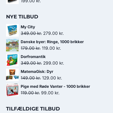
199.00
kr.
NYE TILBUD
My City
Den
Den
349.00
kr.
279.00
kr.
oprindelige
aktuelle
Danske byer: Ringe, 1000 brikker
pris
pris
Den
Den
179.00
kr.
119.00
kr.
var:
er:
oprindelige
aktuelle
Dorfromantik
349.00 kr..
279.00 kr..
pris
pris
Den
Den
349.00
kr.
299.00
kr.
var:
er:
oprindelige
aktuelle
MatemaGisk: Dyr
179.00 kr..
119.00 kr..
pris
pris
Den
Den
149.00
kr.
129.00
kr.
var:
er:
oprindelige
aktuelle
Pige med Røde Vanter - 1000 brikker
349.00 kr..
299.00 kr..
pris
pris
Den
Den
119.00
kr.
99.00
kr.
var:
er:
oprindelige
aktuelle
149.00 kr..
129.00 kr..
pris
pris
TILFÆLDIGE TILBUD