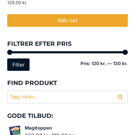
129.00
kr.
Køb her
FILTRER EFTER PRIS
Min
Høj
Pris:
120 kr.
—
130 kr.
Filter
pri
pri
FIND PRODUKT
Søg
Søg
efter:
GODE TILBUD:
Magitoppen