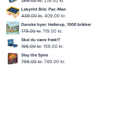
Den
Den
269.00
kr.
219.00
kr.
oprindelige
aktuelle
Labyrint Brio: Pac-Man
pris
pris
Den
Den
439.00
kr.
409.00
kr.
var:
er:
oprindelige
aktuelle
Danske byer: Hellerup, 1000 brikker
269.00 kr..
219.00 kr..
pris
pris
Den
Den
179.00
kr.
119.00
kr.
var:
er:
oprindelige
aktuelle
Skal du være fræk!?
439.00 kr..
409.00 kr..
pris
pris
Den
Den
199.00
kr.
159.00
kr.
var:
er:
oprindelige
aktuelle
Slay the Spire
179.00 kr..
119.00 kr..
pris
pris
Den
Den
799.00
kr.
749.00
kr.
var:
er:
oprindelige
aktuelle
199.00 kr..
159.00 kr..
pris
pris
var:
er:
799.00 kr..
749.00 kr..