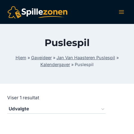
Fortsæt
til
indhold
Puslespil
Hjem
»
Gaveideer
»
Jan Van Haasteren Puslespil
»
Kalendergaver
»
Puslespil
Viser 1 resultat