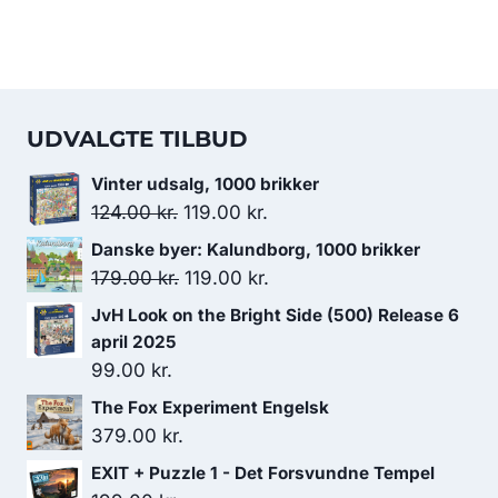
UDVALGTE TILBUD
Vinter udsalg, 1000 brikker
Den
Den
124.00
kr.
119.00
kr.
oprindelige
aktuelle
Danske byer: Kalundborg, 1000 brikker
pris
pris
Den
Den
179.00
kr.
119.00
kr.
var:
er:
oprindelige
aktuelle
JvH Look on the Bright Side (500) Release 6
124.00 kr..
119.00 kr..
pris
pris
april 2025
var:
er:
99.00
kr.
179.00 kr..
119.00 kr..
The Fox Experiment Engelsk
379.00
kr.
EXIT + Puzzle 1 - Det Forsvundne Tempel