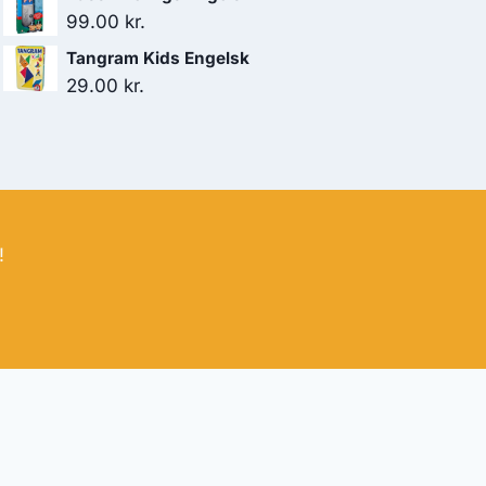
99.00
kr.
Tangram Kids Engelsk
29.00
kr.
!
bud
nbefaler altid at dobbelttjekke vigtige oplysninger.