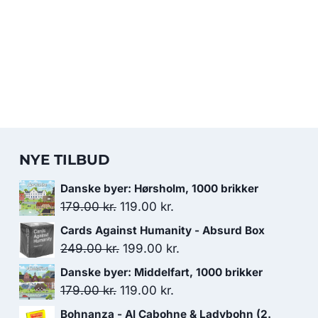
NYE TILBUD
Danske byer: Hørsholm, 1000 brikker
Den
Den
179.00
kr.
119.00
kr.
oprindelige
aktuelle
Cards Against Humanity - Absurd Box
pris
pris
Den
Den
249.00
kr.
199.00
kr.
var:
er:
oprindelige
aktuelle
Danske byer: Middelfart, 1000 brikker
179.00 kr..
119.00 kr..
pris
pris
Den
Den
179.00
kr.
119.00
kr.
var:
er:
oprindelige
aktuelle
Bohnanza - Al Cabohne & Ladybohn (2.