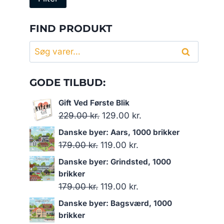
pris
pris
FIND PRODUKT
Søg
Søg
efter:
GODE TILBUD:
Gift Ved Første Blik
Den
Den
229.00
kr.
129.00
kr.
oprindelige
aktuelle
Danske byer: Aars, 1000 brikker
pris
pris
Den
Den
179.00
kr.
119.00
kr.
var:
er:
oprindelige
aktuelle
Danske byer: Grindsted, 1000
229.00 kr..
129.00 kr..
pris
pris
brikker
var:
er:
Den
Den
179.00
kr.
119.00
kr.
179.00 kr..
119.00 kr..
oprindelige
aktuelle
Danske byer: Bagsværd, 1000
pris
pris
brikker