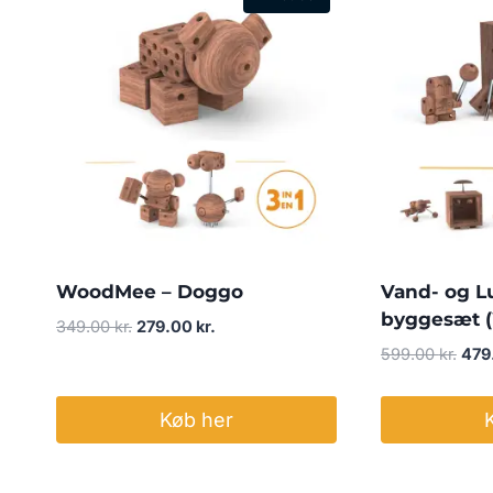
WoodMee – Doggo
Vand- og L
byggesæt (
Den
Den
349.00
kr.
279.00
kr.
oprindelige
aktuelle
Den
599.00
kr.
479
pris
pris
opri
var:
er:
pris
Køb her
349.00 kr..
279.00 kr..
var:
599.