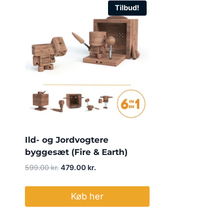
Tilbud!
Ild- og Jordvogtere
byggesæt (Fire & Earth)
Den
Den
599.00
kr.
479.00
kr.
oprindelige
aktuelle
pris
pris
Køb her
var:
er:
599.00 kr..
479.00 kr..