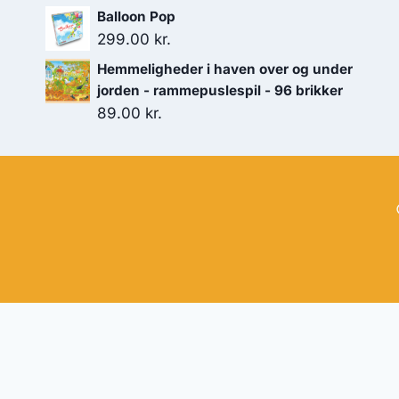
Balloon Pop
299.00
kr.
Hemmeligheder i haven over og under
jorden - rammepuslespil - 96 brikker
89.00
kr.
Hj
Denne side kan være skabt med AI! Indholdet er gene