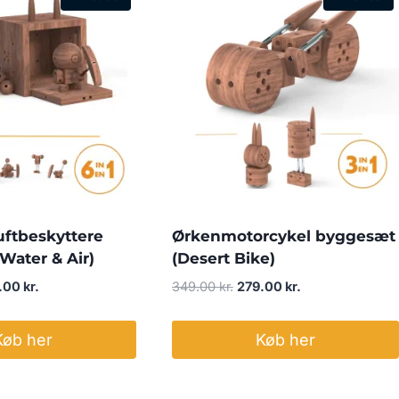
uftbeskyttere
Ørkenmotorcykel byggesæt
Water & Air)
(Desert Bike)
Den
Den
Den
.00
kr.
349.00
kr.
279.00
kr.
ndelige
aktuelle
oprindelige
aktuelle
pris
pris
pris
Køb her
Køb her
er:
var:
er:
00 kr..
479.00 kr..
349.00 kr..
279.00 kr..