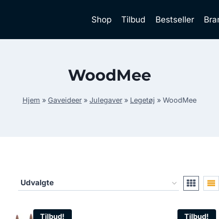
Shop
Tilbud
Bestseller
Bra
WoodMee
Hjem
»
Gaveideer
»
Julegaver
»
Legetøj
»
WoodMee
Tilbud!
Tilbud!