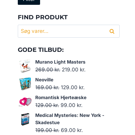
pris
pris
FIND PRODUKT
Søg
Søg
efter:
GODE TILBUD:
Murano Light Masters
Den
Den
269.00
kr.
219.00
kr.
oprindelige
aktuelle
Neoville
pris
pris
Den
Den
169.00
kr.
129.00
kr.
var:
er:
oprindelige
aktuelle
Romantisk Hjerteæske
269.00 kr..
219.00 kr..
pris
pris
Den
Den
129.00
kr.
99.00
kr.
var:
er:
oprindelige
aktuelle
Medical Mysteries: New York -
169.00 kr..
129.00 kr..
pris
pris
Skadestue
var:
er:
Den
Den
199.00
kr.
69.00
kr.