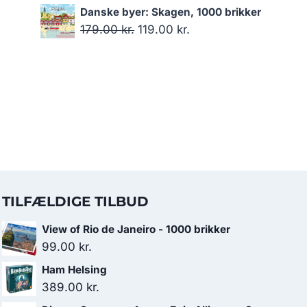
129.00 kr..
99.00 kr..
oprindelige
aktuelle
Danske byer: Skagen, 1000 brikker
pris
pris
Den
Den
179.00
kr.
119.00
kr.
var:
er:
oprindelige
aktuelle
199.00 kr..
69.00 kr..
pris
pris
var:
er:
179.00 kr..
119.00 kr..
TILFÆLDIGE TILBUD
View of Rio de Janeiro - 1000 brikker
99.00
kr.
Ham Helsing
389.00
kr.