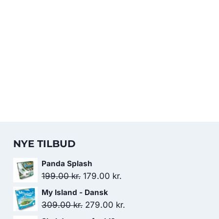
NYE TILBUD
Panda Splash
Den
Den
199.00
kr.
179.00
kr.
oprindelige
aktuelle
My Island - Dansk
pris
pris
Den
Den
309.00
kr.
279.00
kr.
var:
er:
oprindelige
aktuelle