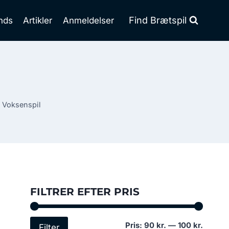
Find Brætspil
nds
Artikler
Anmeldelser
»
Voksenspil
FILTRER EFTER PRIS
Mindst
Højest
Pris:
90 kr.
—
100 kr.
Filter