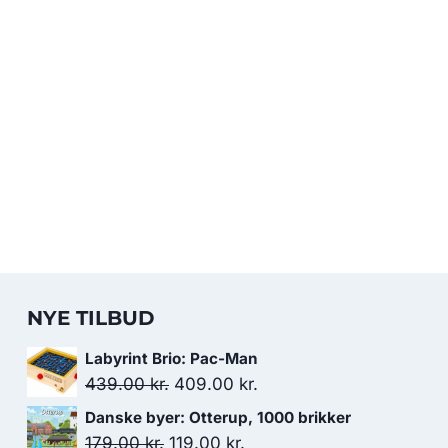
NYE TILBUD
Labyrint Brio: Pac-Man
Den
Den
439.00
kr.
409.00
kr.
oprindelige
aktuelle
Danske byer: Otterup, 1000 brikker
pris
pris
Den
Den
179.00
kr.
119.00
kr.