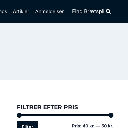
Find Brætspil
nds
Artikler
Anmeldelser
FILTRER EFTER PRIS
Mindst
Højest
Pris:
40 kr.
—
50 kr.
Filter