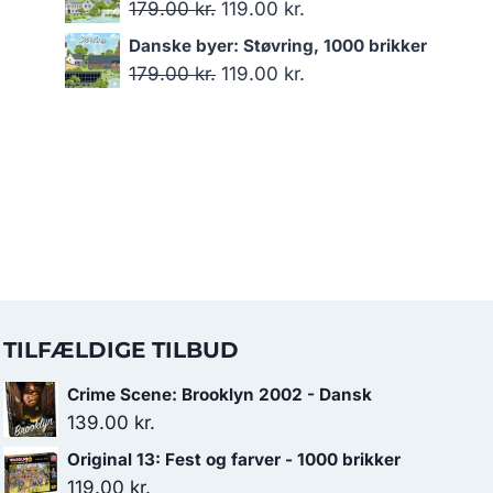
pris
pris
Den
Den
179.00
kr.
119.00
kr.
var:
er:
oprindelige
aktuelle
Danske byer: Støvring, 1000 brikker
179.00 kr..
119.00 kr..
pris
pris
Den
Den
179.00
kr.
119.00
kr.
var:
er:
oprindelige
aktuelle
179.00 kr..
119.00 kr..
pris
pris
var:
er:
179.00 kr..
119.00 kr..
TILFÆLDIGE TILBUD
Crime Scene: Brooklyn 2002 - Dansk
139.00
kr.
Original 13: Fest og farver - 1000 brikker
119.00
kr.