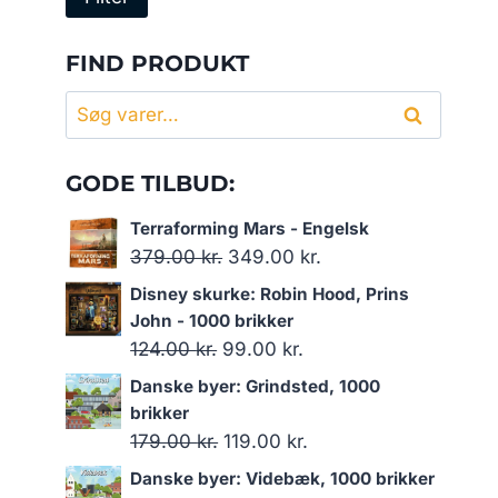
pris
pris
FIND PRODUKT
Søg
Søg
efter:
GODE TILBUD:
Terraforming Mars - Engelsk
Den
Den
379.00
kr.
349.00
kr.
oprindelige
aktuelle
Disney skurke: Robin Hood, Prins
pris
pris
John - 1000 brikker
var:
er:
Den
Den
124.00
kr.
99.00
kr.
379.00 kr..
349.00 kr..
oprindelige
aktuelle
Danske byer: Grindsted, 1000
pris
pris
brikker
var:
er:
Den
Den
179.00
kr.
119.00
kr.
124.00 kr..
99.00 kr..
oprindelige
aktuelle
Danske byer: Videbæk, 1000 brikker