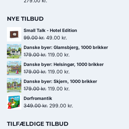
279.00
kr.
NYE TILBUD
Small Talk - Hotel Edition
Den
Den
99.00
kr.
49.00
kr.
oprindelige
aktuelle
Danske byer: Glamsbjerg, 1000 brikker
pris
pris
Den
Den
179.00
kr.
119.00
kr.
var:
er:
oprindelige
aktuelle
Danske byer: Helsingør, 1000 brikker
99.00 kr..
49.00 kr..
pris
pris
Den
Den
179.00
kr.
119.00
kr.
var:
er:
oprindelige
aktuelle
Danske byer: Skjern, 1000 brikker
179.00 kr..
119.00 kr..
pris
pris
Den
Den
179.00
kr.
119.00
kr.
var:
er:
oprindelige
aktuelle
Dorfromantik
179.00 kr..
119.00 kr..
pris
pris
Den
Den
349.00
kr.
299.00
kr.
var:
er:
oprindelige
aktuelle
179.00 kr..
119.00 kr..
pris
pris
TILFÆLDIGE TILBUD
var:
er: