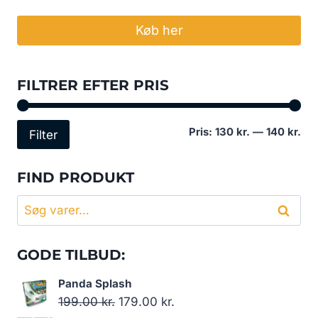
Køb her
FILTRER EFTER PRIS
Min
Høj
Pris:
130 kr.
—
140 kr.
Filter
pri
pri
FIND PRODUKT
Søg
Søg
efter:
GODE TILBUD:
Panda Splash
Den
Den
199.00
kr.
179.00
kr.