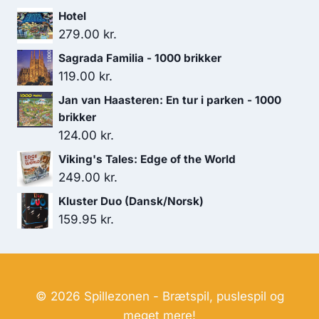
Hotel
349.00 kr..
299.00 kr..
279.00
kr.
Sagrada Familia - 1000 brikker
119.00
kr.
Jan van Haasteren: En tur i parken - 1000
brikker
124.00
kr.
Viking's Tales: Edge of the World
249.00
kr.
Kluster Duo (Dansk/Norsk)
159.95
kr.
© 2026 Spillezonen - Brætspil, puslespil og
meget mere!