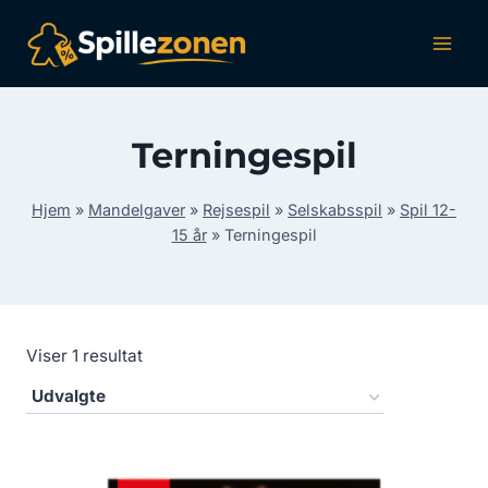
Fortsæt
til
indhold
Terningespil
Hjem
»
Mandelgaver
»
Rejsespil
»
Selskabsspil
»
Spil 12-
15 år
»
Terningespil
Viser 1 resultat