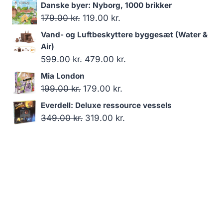
oprindelige
aktuelle
Danske byer: Nyborg, 1000 brikker
pris
pris
Den
Den
179.00
kr.
119.00
kr.
var:
er:
oprindelige
aktuelle
Vand- og Luftbeskyttere byggesæt (Water &
199.00 kr..
179.00 kr..
pris
pris
Air)
var:
er:
Den
Den
599.00
kr.
479.00
kr.
179.00 kr..
119.00 kr..
oprindelige
aktuelle
Mia London
pris
pris
Den
Den
199.00
kr.
179.00
kr.
var:
er:
oprindelige
aktuelle
Everdell: Deluxe ressource vessels
599.00 kr..
479.00 kr..
pris
pris
Den
Den
349.00
kr.
319.00
kr.
var:
er:
oprindelige
aktuelle
199.00 kr..
179.00 kr..
pris
pris
var:
er:
349.00 kr..
319.00 kr..