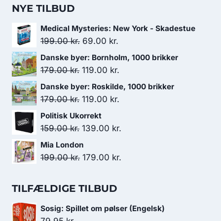
NYE TILBUD
Medical Mysteries: New York - Skadestue
Den
Den
199.00
kr.
69.00
kr.
oprindelige
aktuelle
Danske byer: Bornholm, 1000 brikker
pris
pris
Den
Den
179.00
kr.
119.00
kr.
var:
er:
oprindelige
aktuelle
Danske byer: Roskilde, 1000 brikker
199.00 kr..
69.00 kr..
pris
pris
Den
Den
179.00
kr.
119.00
kr.
var:
er:
oprindelige
aktuelle
Politisk Ukorrekt
179.00 kr..
119.00 kr..
pris
pris
Den
Den
159.00
kr.
139.00
kr.
var:
er:
oprindelige
aktuelle
Mia London
179.00 kr..
119.00 kr..
pris
pris
Den
Den
199.00
kr.
179.00
kr.
var:
er:
oprindelige
aktuelle
159.00 kr..
139.00 kr..
pris
pris
TILFÆLDIGE TILBUD
var:
er:
Sosig: Spillet om pølser (Engelsk)
199.00 kr..
179.00 kr..