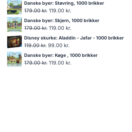
oprindelige
aktuelle
Danske byer: Støvring, 1000 brikker
pris
pris
Den
Den
179.00
kr.
119.00
kr.
var:
er:
oprindelige
aktuelle
Danske byer: Skjern, 1000 brikker
179.00 kr..
119.00 kr..
pris
pris
Den
Den
179.00
kr.
119.00
kr.
var:
er:
oprindelige
aktuelle
Disney skurke: Aladdin - Jafar - 1000 brikker
179.00 kr..
119.00 kr..
pris
pris
Den
Den
119.00
kr.
99.00
kr.
var:
er:
oprindelige
aktuelle
Danske byer: Køge , 1000 brikker
179.00 kr..
119.00 kr..
pris
pris
Den
Den
179.00
kr.
119.00
kr.
var:
er:
oprindelige
aktuelle
119.00 kr..
99.00 kr..
pris
pris
var:
er:
179.00 kr..
119.00 kr..