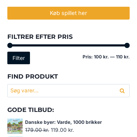
Køb spillet her
FILTRER EFTER PRIS
Min
Høj
Pris:
100 kr.
—
110 kr.
Filter
pri
pri
FIND PRODUKT
Søg
Søg
efter:
GODE TILBUD:
Danske byer: Varde, 1000 brikker
Den
Den
179.00
kr.
119.00
kr.