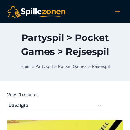
Fortsæt
til
indhold
Partyspil > Pocket
Games > Rejsespil
Hjem
»
Partyspil > Pocket Games > Rejsespil
Viser 1 resultat