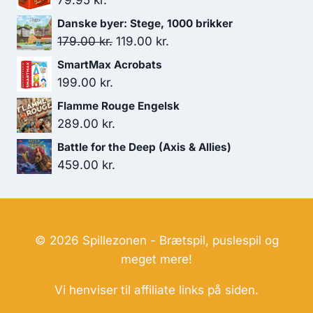
79.95
kr.
Danske byer: Stege, 1000 brikker
Den
Den
179.00
kr.
119.00
kr.
oprindelige
aktuelle
SmartMax Acrobats
pris
pris
199.00
kr.
var:
er:
Flamme Rouge Engelsk
179.00 kr..
119.00 kr..
289.00
kr.
Battle for the Deep (Axis & Allies)
459.00
kr.
© 2026 Spillezonen - Brætspil, puslespil og
meget mere!
Vi henviser til affiliate links på siden.