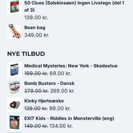
50 Clues (Solskinsøen) Ingen Livstegn (del 1
af 3)
139.00
kr.
Bean bag
349.00
kr.
NYE TILBUD
Medical Mysteries: New York - Skadestue
Den
Den
199.00
kr.
69.00
kr.
oprindelige
aktuelle
Bomb Busters - Dansk
pris
pris
Den
Den
279.00
kr.
269.00
kr.
var:
er:
oprindelige
aktuelle
Kinky Hjerteæske
199.00 kr..
69.00 kr..
pris
pris
Den
Den
129.00
kr.
99.00
kr.
var:
er:
oprindelige
aktuelle
EXIT Kids - Riddles in Monsterville (eng)
279.00 kr..
269.00 kr..
pris
pris
Den
Den
149.00
kr.
134.00
kr.
var:
er: