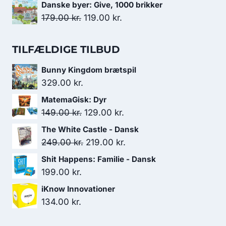
oprindelige
aktuelle
Danske byer: Give, 1000 brikker
129.00 kr..
99.00 kr..
pris
pris
Den
Den
179.00
kr.
119.00
kr.
var:
er:
oprindelige
aktuelle
149.00 kr..
134.00 kr..
pris
pris
TILFÆLDIGE TILBUD
var:
er:
Bunny Kingdom brætspil
179.00 kr..
119.00 kr..
329.00
kr.
MatemaGisk: Dyr
Den
Den
149.00
kr.
129.00
kr.
oprindelige
aktuelle
The White Castle - Dansk
pris
pris
Den
Den
249.00
kr.
219.00
kr.
var:
er:
oprindelige
aktuelle
Shit Happens: Familie - Dansk
149.00 kr..
129.00 kr..
pris
pris
199.00
kr.
var:
er:
iKnow Innovationer
249.00 kr..
219.00 kr..
134.00
kr.