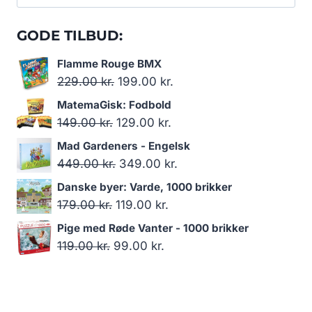
efter:
GODE TILBUD:
Flamme Rouge BMX
Den
Den
229.00
kr.
199.00
kr.
oprindelige
aktuelle
MatemaGisk: Fodbold
pris
pris
Den
Den
149.00
kr.
129.00
kr.
var:
er:
oprindelige
aktuelle
Mad Gardeners - Engelsk
229.00 kr..
199.00 kr..
pris
pris
Den
Den
449.00
kr.
349.00
kr.
var:
er:
oprindelige
aktuelle
Danske byer: Varde, 1000 brikker
149.00 kr..
129.00 kr..
pris
pris
Den
Den
179.00
kr.
119.00
kr.
var:
er:
oprindelige
aktuelle
Pige med Røde Vanter - 1000 brikker
449.00 kr..
349.00 kr..
pris
pris
Den
Den
119.00
kr.
99.00
kr.
var:
er:
oprindelige
aktuelle
179.00 kr..
119.00 kr..
pris
pris
var:
er: