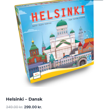
Helsinki – Dansk
Den
Den
349.00
kr.
299.00
kr.