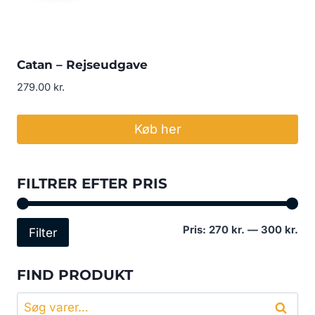
Catan – Rejseudgave
279.00
kr.
Køb her
FILTRER EFTER PRIS
Min
Høj
Pris:
270 kr.
—
300 kr.
Filter
pri
pri
FIND PRODUKT
Søg
Søg