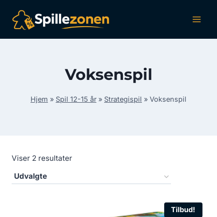
Fortsæt
til
indhold
Voksenspil
Hjem
»
Spil 12-15 år
»
Strategispil
»
Voksenspil
Viser 2 resultater
Tilbud!