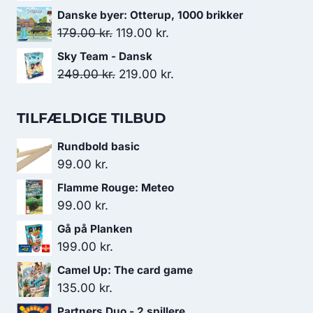
var:
er:
oprindelige
aktuelle
Danske byer: Otterup, 1000 brikker
229.00 kr..
129.00 kr..
pris
pris
Den
Den
179.00
kr.
119.00
kr.
var:
er:
oprindelige
aktuelle
Sky Team - Dansk
349.00 kr..
299.00 kr..
pris
pris
Den
Den
249.00
kr.
219.00
kr.
var:
er:
oprindelige
aktuelle
179.00 kr..
119.00 kr..
pris
pris
TILFÆLDIGE TILBUD
var:
er:
Rundbold basic
249.00 kr..
219.00 kr..
99.00
kr.
Flamme Rouge: Meteo
99.00
kr.
Gå på Planken
199.00
kr.
Camel Up: The card game
135.00
kr.
Partners Duo - 2 spillere