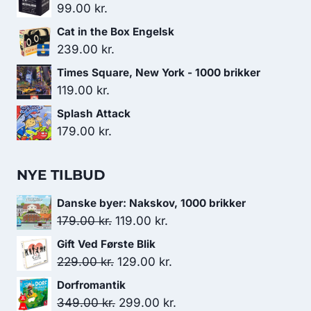
99.00
kr.
Cat in the Box Engelsk
239.00
kr.
Times Square, New York - 1000 brikker
119.00
kr.
Splash Attack
179.00
kr.
NYE TILBUD
Danske byer: Nakskov, 1000 brikker
Den
Den
179.00
kr.
119.00
kr.
oprindelige
aktuelle
Gift Ved Første Blik
pris
pris
Den
Den
229.00
kr.
129.00
kr.
var:
er:
oprindelige
aktuelle
Dorfromantik
179.00 kr..
119.00 kr..
pris
pris
Den
Den
349.00
kr.
299.00
kr.