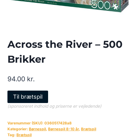
Across the River – 500
Brikker
94.00
kr.
Til brætspil
(sponsoreret indhold og priserne er vejledende)
Varenummer (SKU):
0360517428a8
Kategorier:
Børnespil
,
Børnespil 8-10 år
,
Brætspil
Tag:
Brætspil