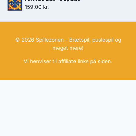
159.00
kr.
© 2026 Spillezonen - Brætspil, puslespil og
meget mere!
Vi henviser til affiliate links på siden.
Hjemmesider Til Salg
|
Hjemmeside Udvikling
|
Online
Tilbud
Denne side kan være skabt med AI! Indholdet er
genereret med henblik på at informere og inspirere,
men vi anbefaler altid at dobbelttjekke vigtige