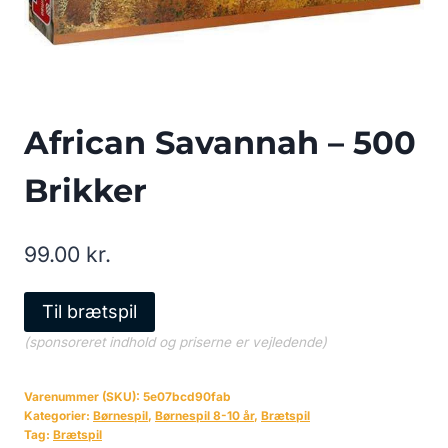
African Savannah – 500
Brikker
99.00
kr.
Til brætspil
(sponsoreret indhold og priserne er vejledende)
Varenummer (SKU):
5e07bcd90fab
Kategorier:
Børnespil
,
Børnespil 8-10 år
,
Brætspil
Tag:
Brætspil