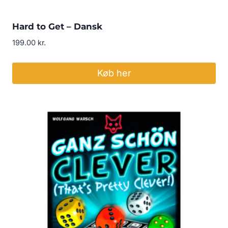
Hard to Get – Dansk
199.00
kr.
Køb her