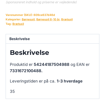
(sponsoreret indhold og priserne er vejledende)
Varenummer (SKU):
609ce637d46d
Kategorier:
Børnespil
,
Børnespil 8-10 år
,
Brætspil
Tag:
Brætspil
Beskrivelse
Beskrivelse
Produktid er
54244187504988
og EAN er
7331672100488.
Leveringstiden er på ca.
1-3 hverdage
35