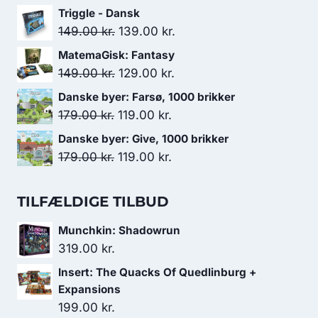
oprindelige
aktuelle
Triggle - Dansk
pris
pris
Den
Den
149.00
kr.
139.00
kr.
var:
er:
oprindelige
aktuelle
MatemaGisk: Fantasy
175.00 kr..
149.00 kr..
pris
pris
Den
Den
149.00
kr.
129.00
kr.
var:
er:
oprindelige
aktuelle
Danske byer: Farsø, 1000 brikker
149.00 kr..
139.00 kr..
pris
pris
Den
Den
179.00
kr.
119.00
kr.
var:
er:
oprindelige
aktuelle
Danske byer: Give, 1000 brikker
149.00 kr..
129.00 kr..
pris
pris
Den
Den
179.00
kr.
119.00
kr.
var:
er:
oprindelige
aktuelle
179.00 kr..
119.00 kr..
pris
pris
TILFÆLDIGE TILBUD
var:
er:
Munchkin: Shadowrun
179.00 kr..
119.00 kr..
319.00
kr.
Insert: The Quacks Of Quedlinburg +
Expansions
199.00
kr.