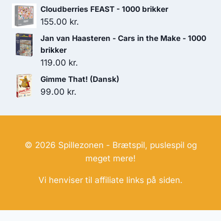
Cloudberries FEAST - 1000 brikker
155.00
kr.
Jan van Haasteren - Cars in the Make - 1000
brikker
119.00
kr.
Gimme That! (Dansk)
99.00
kr.
© 2026 Spillezonen - Brætspil, puslespil og
meget mere!
Vi henviser til affiliate links på siden.