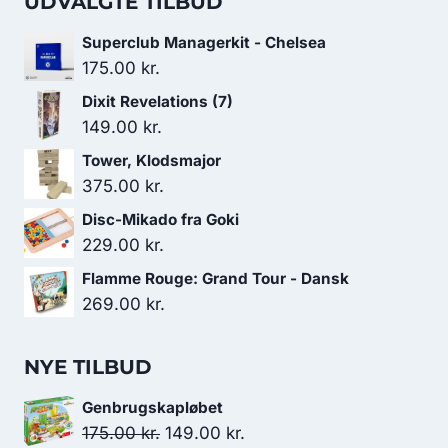
UDVALGTE TILBUD
Superclub Managerkit - Chelsea
175.00
kr.
Dixit Revelations (7)
149.00
kr.
Tower, Klodsmajor
375.00
kr.
Disc-Mikado fra Goki
229.00
kr.
Flamme Rouge: Grand Tour - Dansk
269.00
kr.
NYE TILBUD
Genbrugskapløbet
Den
Den
175.00
kr.
149.00
kr.