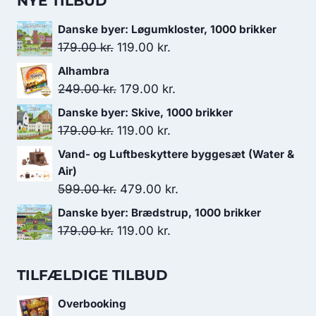
NYE TILBUD
Danske byer: Løgumkloster, 1000 brikker
Den
Den
179.00
kr.
119.00
kr.
oprindelige
aktuelle
Alhambra
pris
pris
Den
Den
249.00
kr.
179.00
kr.
var:
er:
oprindelige
aktuelle
Danske byer: Skive, 1000 brikker
179.00 kr..
119.00 kr..
pris
pris
Den
Den
179.00
kr.
119.00
kr.
var:
er:
oprindelige
aktuelle
Vand- og Luftbeskyttere byggesæt (Water &
249.00 kr..
179.00 kr..
pris
pris
Air)
var:
er:
Den
Den
599.00
kr.
479.00
kr.
179.00 kr..
119.00 kr..
oprindelige
aktuelle
Danske byer: Brædstrup, 1000 brikker
pris
pris
Den
Den
179.00
kr.
119.00
kr.
var:
er:
oprindelige
aktuelle
599.00 kr..
479.00 kr..
pris
pris
TILFÆLDIGE TILBUD
var:
er:
Overbooking
179.00 kr..
119.00 kr..