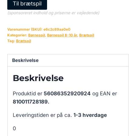
Til brætspil
(sponsoreret indhold og priserne er vejledende)
Varenummer (SKU):
e6c2c89aa0e0
Kategorier:
Børnespil
,
Børnespil 8-10 år
,
Brætspil
Tag:
Brætspil
Beskrivelse
Beskrivelse
Produktid er
56086352920924
og EAN er
810011728189.
Leveringstiden er på ca.
1-3 hverdage
0