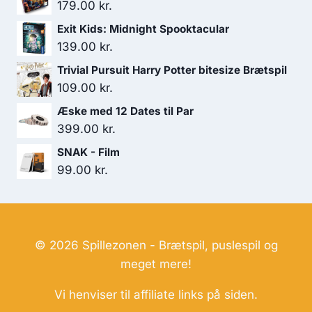
179.00
kr.
Exit Kids: Midnight Spooktacular
139.00
kr.
Trivial Pursuit Harry Potter bitesize Brætspil
109.00
kr.
Æske med 12 Dates til Par
399.00
kr.
SNAK - Film
99.00
kr.
© 2026 Spillezonen - Brætspil, puslespil og
meget mere!
Vi henviser til affiliate links på siden.