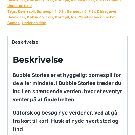
Under en time
Tags:
Børnespil
,
Børnespil 4-5 år
,
Børnespil 6-7 år
,
Dåbsgaver
,
Gaveideer
,
Kalendergaver
,
Kortspil
,
los
,
Mandelgaver
,
Pocket
Games
,
Under en time
Beskrivelse
Beskrivelse
Bubble Stories er et hyggeligt børnespil for
de aller mindste. I Bubble Stories træder du
ind i en spændende verden, hvor et eventyr
venter på at finde helten.
Udforsk og besøg nye verdener, ved at gå
fra kort til kort. Husk at nyde hvert sted og
find