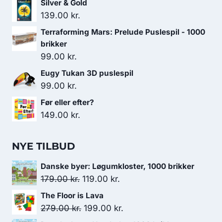
Silver & Gold
139.00
kr.
Terraforming Mars: Prelude Puslespil - 1000
brikker
99.00
kr.
Eugy Tukan 3D puslespil
99.00
kr.
Før eller efter?
149.00
kr.
NYE TILBUD
Danske byer: Løgumkloster, 1000 brikker
Den
Den
179.00
kr.
119.00
kr.
oprindelige
aktuelle
The Floor is Lava
pris
pris
Den
Den
279.00
kr.
199.00
kr.
var:
er:
oprindelige
aktuelle