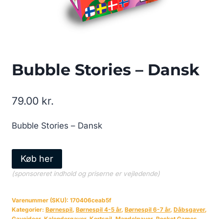
Bubble Stories – Dansk
79.00
kr.
Bubble Stories – Dansk
Køb her
(sponsoreret indhold og priserne er vejledende)
Varenummer (SKU):
170406ceab5f
Kategorier:
Børnespil
,
Børnespil 4-5 år
,
Børnespil 6-7 år
,
Dåbsgaver
,
Gaveideer
,
Kalendergaver
,
Kortspil
,
Mandelgaver
,
Pocket Games
,