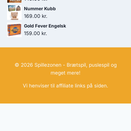
Nummer Kubb
169.00
kr.
Gold Fever Engelsk
159.00
kr.
© 2026 Spillezonen - Brætspil, puslespil og
meget mere!
Vi henviser til affiliate links på siden.
Hjemmesider Til Salg
|
Hjemmeside Udvikling
|
Online
Tilbud