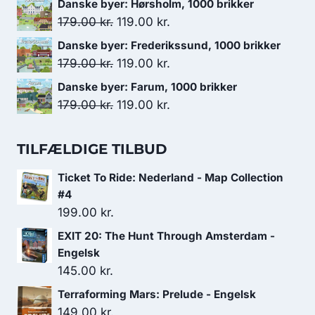
Danske byer: Hørsholm, 1000 brikker
179.00 kr..
119.00 kr..
pris
pris
Den
Den
179.00
kr.
119.00
kr.
var:
er:
oprindelige
aktuelle
Danske byer: Frederikssund, 1000 brikker
279.00 kr..
199.00 kr..
pris
pris
Den
Den
179.00
kr.
119.00
kr.
var:
er:
oprindelige
aktuelle
Danske byer: Farum, 1000 brikker
179.00 kr..
119.00 kr..
pris
pris
Den
Den
179.00
kr.
119.00
kr.
var:
er:
oprindelige
aktuelle
179.00 kr..
119.00 kr..
pris
pris
TILFÆLDIGE TILBUD
var:
er:
Ticket To Ride: Nederland - Map Collection
179.00 kr..
119.00 kr..
#4
199.00
kr.
EXIT 20: The Hunt Through Amsterdam -
Engelsk
145.00
kr.
Terraforming Mars: Prelude - Engelsk
149.00
kr.