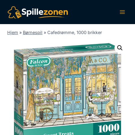
Fortsæt
til
indhold
Hjem
»
Børnespil
»
Cafedrømme, 1000 brikker