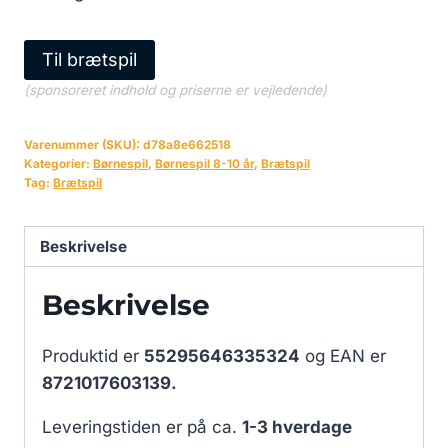
Til brætspil
(sponsoreret indhold og priserne er vejledende)
Varenummer (SKU):
d78a8e662518
Kategorier:
Børnespil
,
Børnespil 8-10 år
,
Brætspil
Tag:
Brætspil
Beskrivelse
Beskrivelse
Produktid er
55295646335324
og EAN er
8721017603139.
Leveringstiden er på ca.
1-3 hverdage