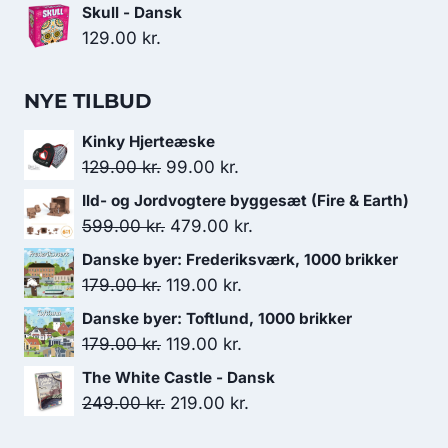
Skull - Dansk
129.00
kr.
NYE TILBUD
Kinky Hjerteæske
Den
Den
129.00
kr.
99.00
kr.
oprindelige
aktuelle
Ild- og Jordvogtere byggesæt (Fire & Earth)
pris
pris
Den
Den
599.00
kr.
479.00
kr.
var:
er:
oprindelige
aktuelle
Danske byer: Frederiksværk, 1000 brikker
129.00 kr..
99.00 kr..
pris
pris
Den
Den
179.00
kr.
119.00
kr.
var:
er:
oprindelige
aktuelle
Danske byer: Toftlund, 1000 brikker
599.00 kr..
479.00 kr..
pris
pris
Den
Den
179.00
kr.
119.00
kr.
var:
er:
oprindelige
aktuelle
The White Castle - Dansk
179.00 kr..
119.00 kr..
pris
pris
Den
Den
249.00
kr.
219.00
kr.
var:
er:
oprindelige
aktuelle