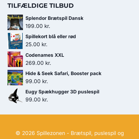
179.00 kr..
119.00 kr..
pris
pris
TILFÆLDIGE TILBUD
var:
er:
Splendor Brætspil Dansk
249.00 kr..
219.00 kr..
199.00
kr.
Spillekort blå eller rød
25.00
kr.
Codenames XXL
269.00
kr.
Hide & Seek Safari, Booster pack
99.00
kr.
Eugy Spækhugger 3D puslespil
99.00
kr.
© 2026 Spillezonen - Brætspil, puslespil og