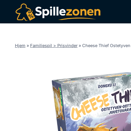
Fortsæt
til
indhold
Hjem
»
Familiespil > Prisvinder
»
Cheese Thief Ostetyven