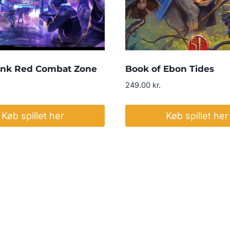
nk Red Combat Zone
Book of Ebon Tides
249.00
kr.
Køb spillet her
Køb spillet her