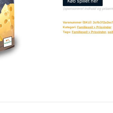
Køb spillet her
(sponsoreret indhold og priser
Varenummer (SKU):
3cfb312a2ec
Kategori:
Familiespil > Prisvinder
Tags:
Familiespil > Prisvinder
,
spi