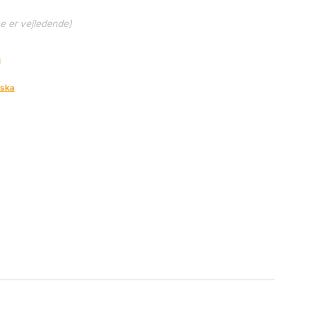
ne er vejledende)
1
lska