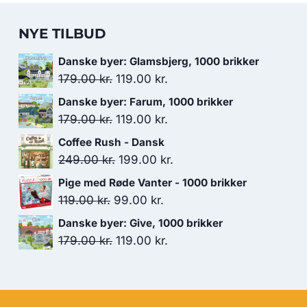
NYE TILBUD
Danske byer: Glamsbjerg, 1000 brikker
Den
Den
179.00
kr.
119.00
kr.
oprindelige
aktuelle
Danske byer: Farum, 1000 brikker
pris
pris
Den
Den
179.00
kr.
119.00
kr.
var:
er:
oprindelige
aktuelle
Coffee Rush - Dansk
179.00 kr..
119.00 kr..
pris
pris
Den
Den
249.00
kr.
199.00
kr.
var:
er:
oprindelige
aktuelle
Pige med Røde Vanter - 1000 brikker
179.00 kr..
119.00 kr..
pris
pris
Den
Den
119.00
kr.
99.00
kr.
var:
er:
oprindelige
aktuelle
Danske byer: Give, 1000 brikker
249.00 kr..
199.00 kr..
pris
pris
Den
Den
179.00
kr.
119.00
kr.
var:
er:
oprindelige
aktuelle
119.00 kr..
99.00 kr..
pris
pris
var:
er: