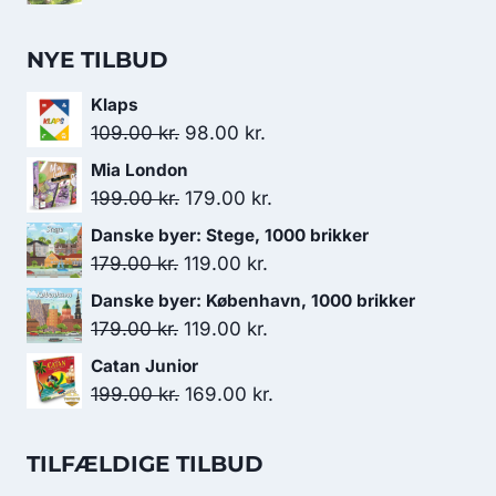
NYE TILBUD
Klaps
Den
Den
109.00
kr.
98.00
kr.
oprindelige
aktuelle
Mia London
pris
pris
Den
Den
199.00
kr.
179.00
kr.
var:
er:
oprindelige
aktuelle
Danske byer: Stege, 1000 brikker
109.00 kr..
98.00 kr..
pris
pris
Den
Den
179.00
kr.
119.00
kr.
var:
er:
oprindelige
aktuelle
Danske byer: København, 1000 brikker
199.00 kr..
179.00 kr..
pris
pris
Den
Den
179.00
kr.
119.00
kr.
var:
er:
oprindelige
aktuelle
Catan Junior
179.00 kr..
119.00 kr..
pris
pris
Den
Den
199.00
kr.
169.00
kr.
var:
er:
oprindelige
aktuelle
179.00 kr..
119.00 kr..
pris
pris
TILFÆLDIGE TILBUD
var:
er: