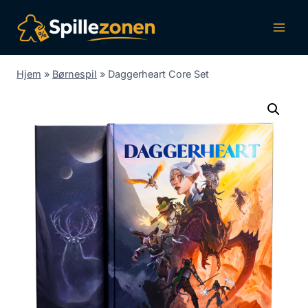
Fortsæt
til
indhold
Hjem
»
Børnespil
»
Daggerheart Core Set