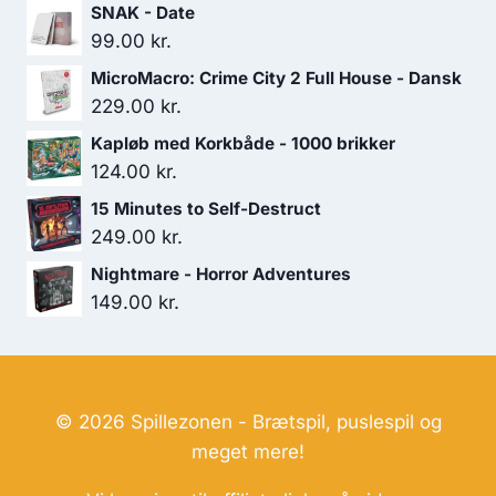
SNAK - Date
199.00 kr..
169.00 kr..
99.00
kr.
MicroMacro: Crime City 2 Full House - Dansk
229.00
kr.
Kapløb med Korkbåde - 1000 brikker
124.00
kr.
15 Minutes to Self-Destruct
249.00
kr.
Nightmare - Horror Adventures
149.00
kr.
© 2026 Spillezonen - Brætspil, puslespil og
meget mere!