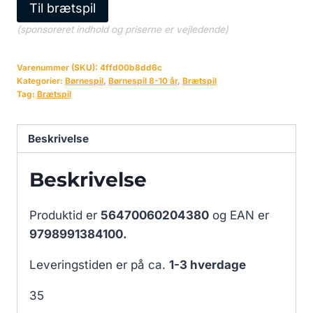
Til brætspil
(sponsoreret indhold og priserne er vejledende)
Varenummer (SKU):
4ffd00b8dd6c
Kategorier:
Børnespil
,
Børnespil 8-10 år
,
Brætspil
Tag:
Brætspil
Beskrivelse
Beskrivelse
Produktid er
56470060204380
og EAN er
9798991384100.
Leveringstiden er på ca.
1-3 hverdage
35