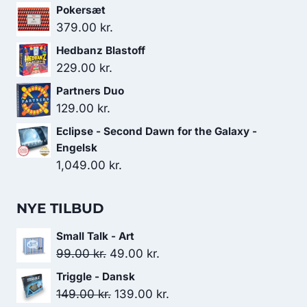
Pokersæt
379.00
kr.
Hedbanz Blastoff
229.00
kr.
Partners Duo
129.00
kr.
Eclipse - Second Dawn for the Galaxy -
Engelsk
1,049.00
kr.
NYE TILBUD
Small Talk - Art
Den
Den
99.00
kr.
49.00
kr.
oprindelige
aktuelle
Triggle - Dansk
pris
pris
Den
Den
149.00
kr.
139.00
kr.