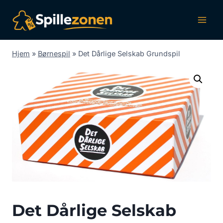
Fortsæt
til
indhold
Hjem
»
Børnespil
»
Det Dårlige Selskab Grundspil
Det Dårlige Selskab