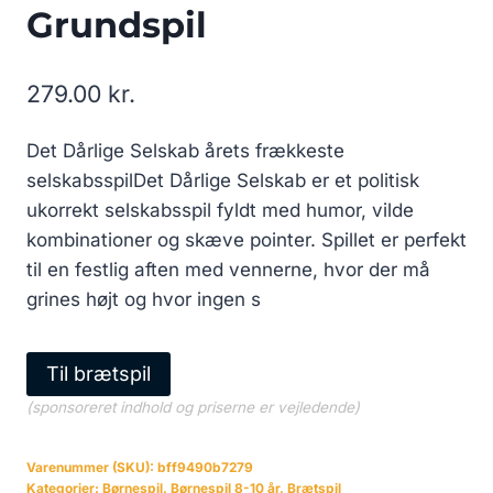
Grundspil
279.00
kr.
Det Dårlige Selskab årets frækkeste
selskabsspilDet Dårlige Selskab er et politisk
ukorrekt selskabsspil fyldt med humor, vilde
kombinationer og skæve pointer. Spillet er perfekt
til en festlig aften med vennerne, hvor der må
grines højt og hvor ingen s
Til brætspil
(sponsoreret indhold og priserne er vejledende)
Varenummer (SKU):
bff9490b7279
Kategorier:
Børnespil
,
Børnespil 8-10 år
,
Brætspil