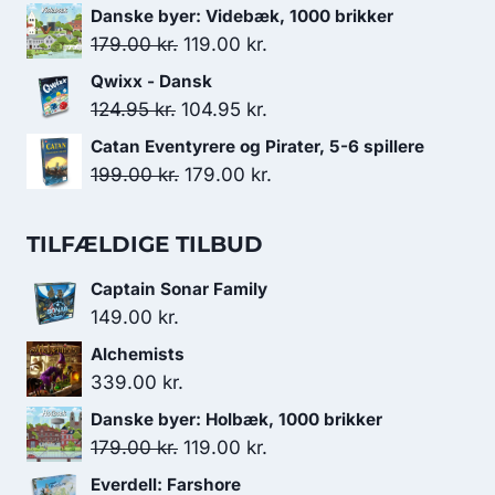
var:
er:
oprindelige
aktuelle
Danske byer: Videbæk, 1000 brikker
99.00 kr..
49.00 kr..
pris
pris
Den
Den
179.00
kr.
119.00
kr.
var:
er:
oprindelige
aktuelle
Qwixx - Dansk
149.00 kr..
139.00 kr..
pris
pris
Den
Den
124.95
kr.
104.95
kr.
var:
er:
oprindelige
aktuelle
Catan Eventyrere og Pirater, 5-6 spillere
179.00 kr..
119.00 kr..
pris
pris
Den
Den
199.00
kr.
179.00
kr.
var:
er:
oprindelige
aktuelle
124.95 kr..
104.95 kr..
pris
pris
TILFÆLDIGE TILBUD
var:
er:
Captain Sonar Family
199.00 kr..
179.00 kr..
149.00
kr.
Alchemists
339.00
kr.
Danske byer: Holbæk, 1000 brikker
Den
Den
179.00
kr.
119.00
kr.
oprindelige
aktuelle
Everdell: Farshore