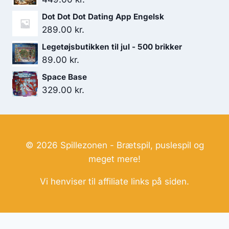
Dot Dot Dot Dating App Engelsk
289.00
kr.
Legetøjsbutikken til jul - 500 brikker
89.00
kr.
Space Base
329.00
kr.
© 2026 Spillezonen - Brætspil, puslespil og
meget mere!
Vi henviser til affiliate links på siden.