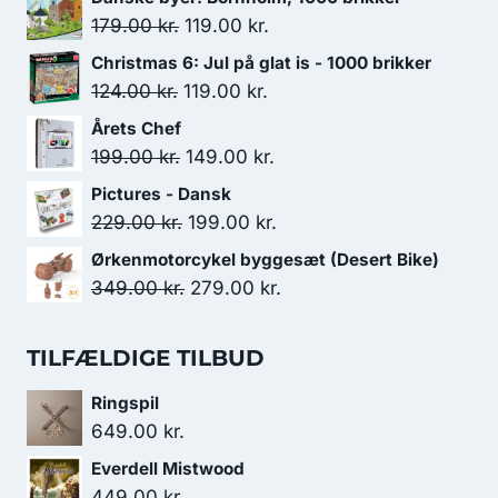
Den
Den
179.00
kr.
119.00
kr.
oprindelige
aktuelle
Christmas 6: Jul på glat is - 1000 brikker
pris
pris
Den
Den
124.00
kr.
119.00
kr.
var:
er:
oprindelige
aktuelle
Årets Chef
179.00 kr..
119.00 kr..
pris
pris
Den
Den
199.00
kr.
149.00
kr.
var:
er:
oprindelige
aktuelle
Pictures - Dansk
124.00 kr..
119.00 kr..
pris
pris
Den
Den
229.00
kr.
199.00
kr.
var:
er:
oprindelige
aktuelle
Ørkenmotorcykel byggesæt (Desert Bike)
199.00 kr..
149.00 kr..
pris
pris
Den
Den
349.00
kr.
279.00
kr.
var:
er:
oprindelige
aktuelle
229.00 kr..
199.00 kr..
pris
pris
TILFÆLDIGE TILBUD
var:
er:
Ringspil
349.00 kr..
279.00 kr..
649.00
kr.
Everdell Mistwood
449.00
kr.