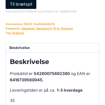
Til brætspil
(sponsoreret indhold og priserne er vejledende)
Varenummer (SKU):
3ba50a549d7b
Kategorier:
Børnespil
,
Børnespil 8-10 år
,
Brætspil
Tag:
Brætspil
Beskrivelse
Beskrivelse
Produktid er
54260075692380
og EAN er
6416739560045.
Leveringstiden er på ca.
1-3 hverdage
35