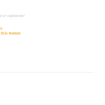
ne er vejledende)
23
-10 år
,
Brætspil