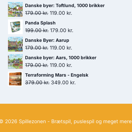
Danske byer: Toftlund, 1000 brikker
Den
Den
179.00
kr.
119.00
kr.
oprindelige
aktuelle
Panda Splash
pris
pris
Den
Den
199.00
kr.
179.00
kr.
var:
er:
oprindelige
aktuelle
Danske Byer: Aarup
179.00 kr..
119.00 kr..
pris
pris
Den
Den
179.00
kr.
119.00
kr.
var:
er:
oprindelige
aktuelle
Danske byer: Aars, 1000 brikker
199.00 kr..
179.00 kr..
pris
pris
Den
Den
179.00
kr.
119.00
kr.
var:
er:
oprindelige
aktuelle
Terraforming Mars - Engelsk
179.00 kr..
119.00 kr..
pris
pris
Den
Den
379.00
kr.
349.00
kr.
var:
er:
oprindelige
aktuelle
179.00 kr..
119.00 kr..
pris
pris
var:
er:
379.00 kr..
349.00 kr..
© 2026 Spillezonen - Brætspil, puslespil og meget mere