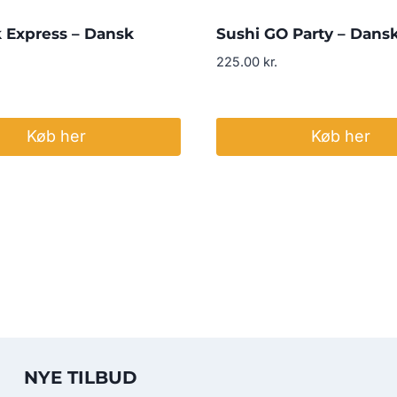
 Express – Dansk
Sushi GO Party – Dans
225.00
kr.
Køb her
Køb her
NYE TILBUD