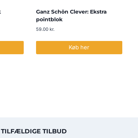
k
Ganz Schön Clever: Ekstra
pointblok
59.00
kr.
Køb her
TILFÆLDIGE TILBUD