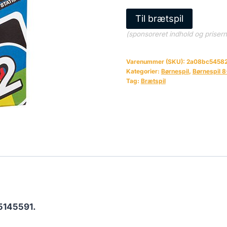
Til brætspil
(sponsoreret indhold og priser
Varenummer (SKU):
2a08bc5458
Kategorier:
Børnespil
,
Børnespil 8
Tag:
Brætspil
5145591.