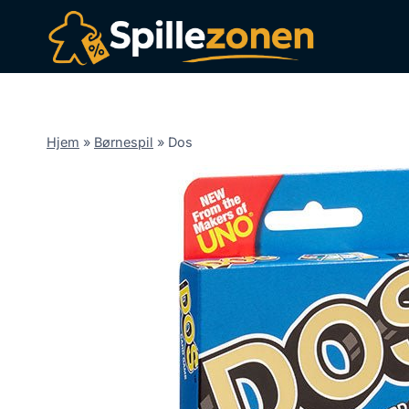
Fortsæt
til
indhold
Hjem
»
Børnespil
»
Dos