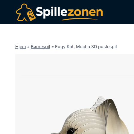
Fortsæt
til
indhold
Hjem
»
Børnespil
»
Eugy Kat, Mocha 3D puslespil