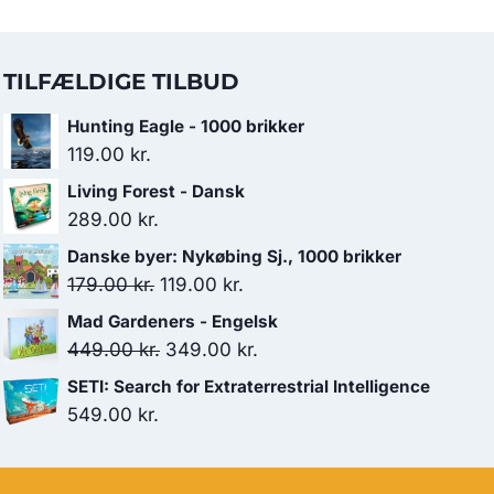
TILFÆLDIGE TILBUD
Hunting Eagle - 1000 brikker
119.00
kr.
Living Forest - Dansk
289.00
kr.
Danske byer: Nykøbing Sj., 1000 brikker
Den
Den
179.00
kr.
119.00
kr.
oprindelige
aktuelle
Mad Gardeners - Engelsk
pris
pris
Den
Den
449.00
kr.
349.00
kr.
var:
er:
oprindelige
aktuelle
SETI: Search for Extraterrestrial Intelligence
179.00 kr..
119.00 kr..
pris
pris
549.00
kr.
var:
er:
449.00 kr..
349.00 kr..