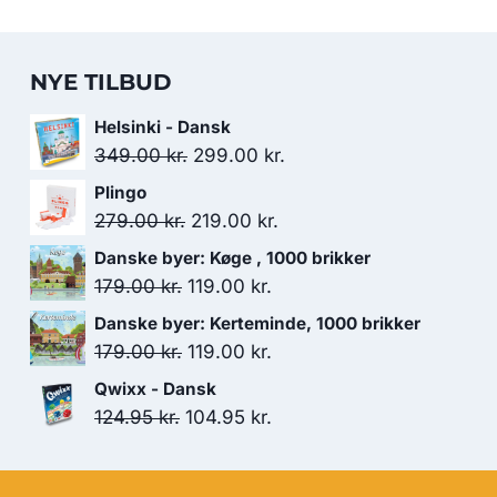
NYE TILBUD
Helsinki - Dansk
Den
Den
349.00
kr.
299.00
kr.
oprindelige
aktuelle
Plingo
pris
pris
Den
Den
279.00
kr.
219.00
kr.
var:
er:
oprindelige
aktuelle
Danske byer: Køge , 1000 brikker
349.00 kr..
299.00 kr..
pris
pris
Den
Den
179.00
kr.
119.00
kr.
var:
er:
oprindelige
aktuelle
Danske byer: Kerteminde, 1000 brikker
279.00 kr..
219.00 kr..
pris
pris
Den
Den
179.00
kr.
119.00
kr.
var:
er:
oprindelige
aktuelle
Qwixx - Dansk
179.00 kr..
119.00 kr..
pris
pris
Den
Den
124.95
kr.
104.95
kr.
var:
er:
oprindelige
aktuelle
179.00 kr..
119.00 kr..
pris
pris