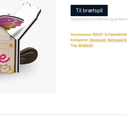
Til brætspil
(sponsoreret indhold og priser
Varenummer (SKU):
1e75b3a6fe6
Kategorier:
Børnespil
,
Børnespil 8
Tag:
Brætspil