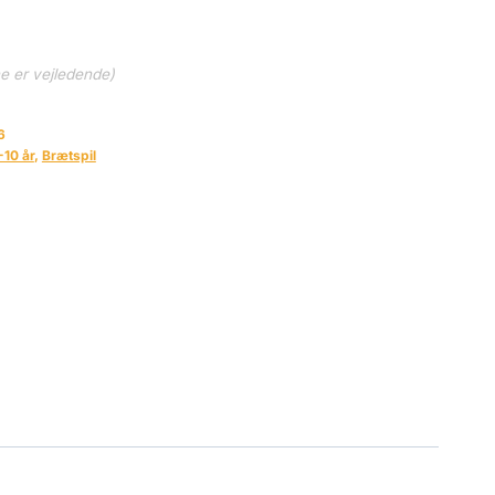
ne er vejledende)
6
-10 år
,
Brætspil