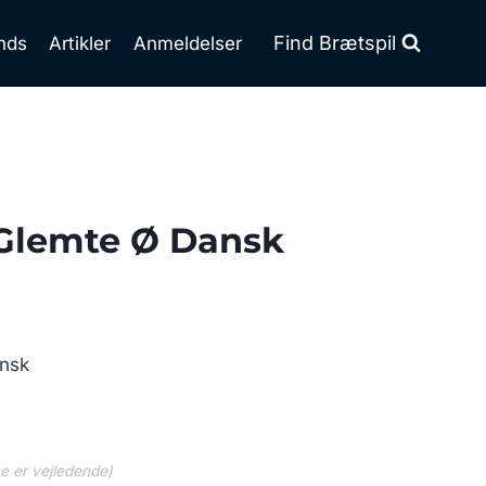
Find Brætspil
nds
Artikler
Anmeldelser
 Glemte Ø Dansk
nsk
ne er vejledende)