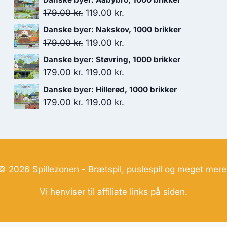
pris
pris
Den
Den
179.00
kr.
119.00
kr.
var:
er:
oprindelige
aktuelle
Danske byer: Nakskov, 1000 brikker
699.00 kr..
599.00 kr..
pris
pris
Den
Den
179.00
kr.
119.00
kr.
var:
er:
oprindelige
aktuelle
Danske byer: Støvring, 1000 brikker
179.00 kr..
119.00 kr..
pris
pris
Den
Den
179.00
kr.
119.00
kr.
var:
er:
oprindelige
aktuelle
Danske byer: Hillerød, 1000 brikker
179.00 kr..
119.00 kr..
pris
pris
Den
Den
179.00
kr.
119.00
kr.
var:
er:
oprindelige
aktuelle
179.00 kr..
119.00 kr..
pris
pris
var:
er:
179.00 kr..
119.00 kr..
© 2026 Spillezonen - Brætspil, puslespil og meget mere
Vi henviser til affiliate links på siden.