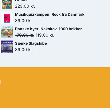
229.00
kr.
Musikquizkampen: Rock fra Danmark
89.00
kr.
Danske byer: Nakskov, 1000 brikker
Den
Den
179.00
kr.
119.00
kr.
oprindelige
aktuelle
Sænke Slagskibe
pris
pris
89.00
kr.
var:
er:
179.00 kr..
119.00 kr..
!