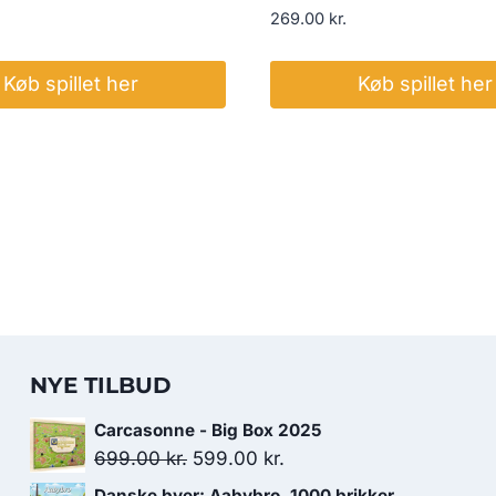
269.00
kr.
Køb spillet her
Køb spillet her
NYE TILBUD
Carcasonne - Big Box 2025
Den
Den
699.00
kr.
599.00
kr.
oprindelige
aktuelle
Danske byer: Aabybro, 1000 brikker