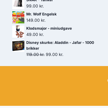
99.00
kr.
Mr. Wolf Engelsk
149.00
kr.
Klodsmajor - miniudgave
49.00
kr.
Disney skurke: Aladdin - Jafar - 1000
brikker
Den
Den
119.00
kr.
99.00
kr.
oprindelige
aktuelle
pris
pris
var:
er:
119.00 kr..
99.00 kr..