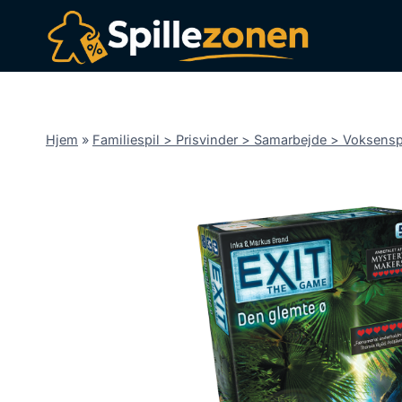
Fortsæt
til
indhold
Hjem
»
Familiespil > Prisvinder > Samarbejde > Voksensp