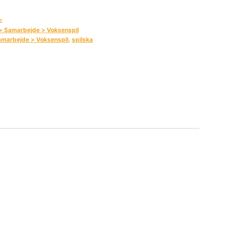
c
r > Samarbejde > Voksenspil
Samarbejde > Voksenspil
,
spilska