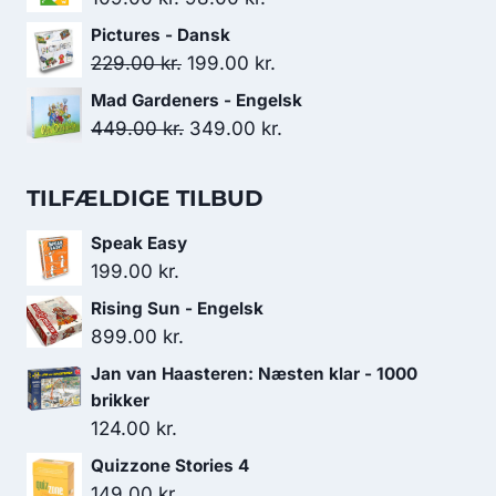
var:
er:
oprindelige
aktuelle
Pictures - Dansk
179.00 kr..
119.00 kr..
pris
pris
Den
Den
229.00
kr.
199.00
kr.
var:
er:
oprindelige
aktuelle
Mad Gardeners - Engelsk
109.00 kr..
98.00 kr..
pris
pris
Den
Den
449.00
kr.
349.00
kr.
var:
er:
oprindelige
aktuelle
229.00 kr..
199.00 kr..
pris
pris
TILFÆLDIGE TILBUD
var:
er:
Speak Easy
449.00 kr..
349.00 kr..
199.00
kr.
Rising Sun - Engelsk
899.00
kr.
Jan van Haasteren: Næsten klar - 1000
brikker
124.00
kr.
Quizzone Stories 4
149.00
kr.