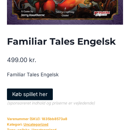
Familiar Tales Engelsk
499.00
kr.
Familiar Tales Engelsk
Køb spillet her
(sponsoreret indhold og priserne er vejledende)
Varenummer (SKU):
1835bb8573a8
Kategori:
Uncategorized
Tags:
spilska
,
Uncategorized