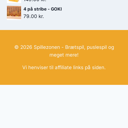
4 på stribe - GOKI
79.00
kr.
© 2026 Spillezonen - Brætspil, puslespil og
meget mere!
Vi henviser til affiliate links på siden.
Hjemmesider Til Salg
|
Hjemmeside Udvikling
|
Online
Tilbud
Denne side kan være skabt med AI! Indholdet er
genereret med henblik på at informere og inspirere,