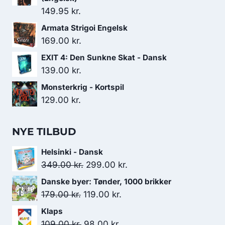
149.95
kr.
Armata Strigoi Engelsk
169.00
kr.
EXIT 4: Den Sunkne Skat - Dansk
139.00
kr.
Monsterkrig - Kortspil
129.00
kr.
NYE TILBUD
Helsinki - Dansk
Den
Den
349.00
kr.
299.00
kr.
oprindelige
aktuelle
Danske byer: Tønder, 1000 brikker
pris
pris
Den
Den
179.00
kr.
119.00
kr.
var:
er:
oprindelige
aktuelle
Klaps
349.00 kr..
299.00 kr..
pris
pris
Den
Den
109.00
kr.
98.00
kr.